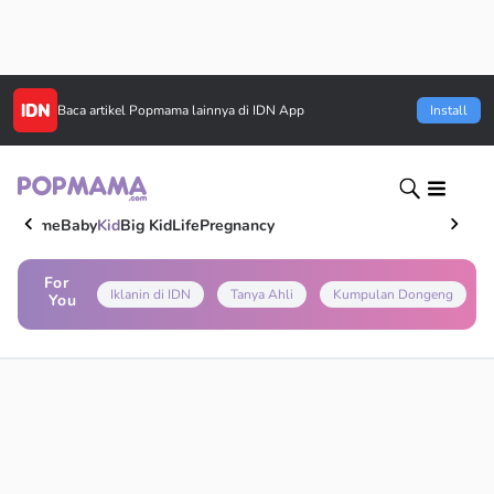
Baca artikel
Popmama
lainnya di IDN App
Install
Home
Baby
Kid
Big Kid
Life
Pregnancy
For
Iklanin di IDN
Tanya Ahli
Kumpulan Dongeng
You