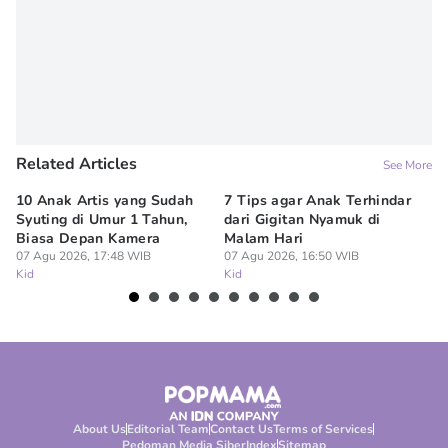
Related Articles
See More
10 Anak Artis yang Sudah
7 Tips agar Anak Terhindar
Re
Syuting di Umur 1 Tahun,
dari Gigitan Nyamuk di
H
Biasa Depan Kamera
Malam Hari
Ca
07 Agu 2026, 17:48 WIB
07 Agu 2026, 16:50 WIB
07
Kid
Kid
Ki
About Us
Editorial Team
Contact Us
Terms of Services
Pedoman Media Siber
Index
Sitemap