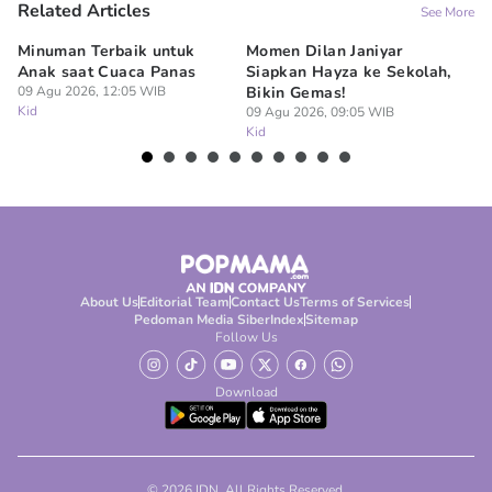
Related Articles
See More
Minuman Terbaik untuk
Momen Dilan Janiyar
10
Anak saat Cuaca Panas
Siapkan Hayza ke Sekolah,
Sy
09 Agu 2026, 12:05 WIB
Bikin Gemas!
B
Kid
09 Agu 2026, 09:05 WIB
07
Kid
Ki
About Us
Editorial Team
Contact Us
Terms of Services
Pedoman Media Siber
Index
Sitemap
Follow Us
Download
© 2026 IDN. All Rights Reserved.