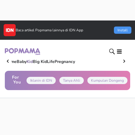
Baca artikel
Popmama
lainnya di IDN App
Install
Home
Baby
Kid
Big Kid
Life
Pregnancy
For
Iklanin di IDN
Tanya Ahli
Kumpulan Dongeng
You