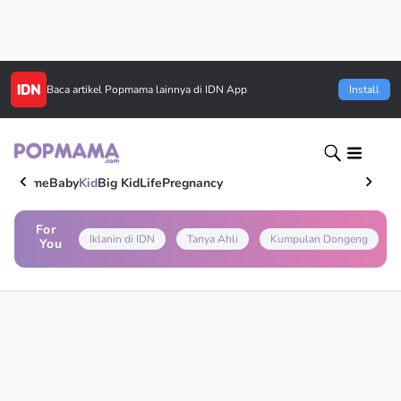
Baca artikel
Popmama
lainnya di IDN App
Install
Home
Baby
Kid
Big Kid
Life
Pregnancy
For
Iklanin di IDN
Tanya Ahli
Kumpulan Dongeng
You