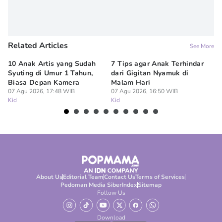
Related Articles
See More
10 Anak Artis yang Sudah
7 Tips agar Anak Terhindar
Re
Syuting di Umur 1 Tahun,
dari Gigitan Nyamuk di
H
Biasa Depan Kamera
Malam Hari
Ca
07 Agu 2026, 17:48 WIB
07 Agu 2026, 16:50 WIB
07
Kid
Kid
Ki
About Us
Editorial Team
Contact Us
Terms of Services
Pedoman Media Siber
Index
Sitemap
Follow Us
Download