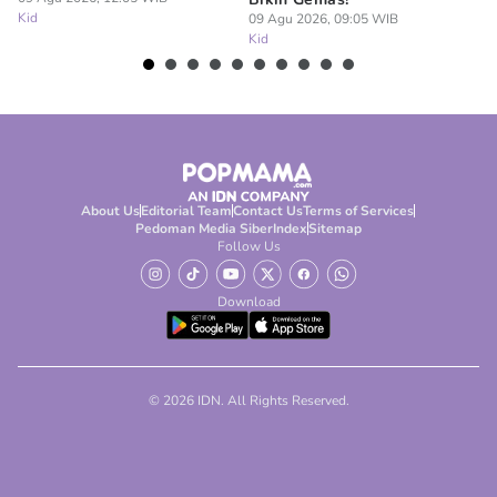
Kid
09 Agu 2026, 09:05 WIB
07
Kid
Ki
About Us
Editorial Team
Contact Us
Terms of Services
Pedoman Media Siber
Index
Sitemap
Follow Us
Download
© 2026 IDN. All Rights Reserved.