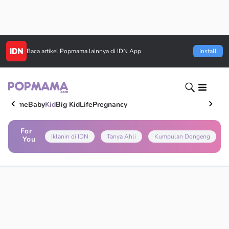
Baca artikel
Popmama
lainnya di IDN App
Install
Home
Baby
Kid
Big Kid
Life
Pregnancy
For
Iklanin di IDN
Tanya Ahli
Kumpulan Dongeng
You