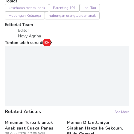
Topics
kesehatan mental anak
Parenting 101
Jadi Tau
Hubungan Keluarga
hubungan orangtua dan anak
Editorial Team
Editor
Novy Agrina
Tonton lebih seru di
Related Articles
See More
Minuman Terbaik untuk
Momen Dilan Janiyar
10
Anak saat Cuaca Panas
Siapkan Hayza ke Sekolah,
Sy
09 Agu 2026, 12:05 WIB
Bikin Gemas!
B