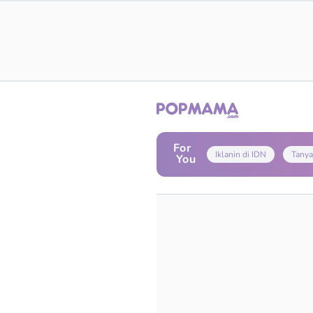
For
Iklanin di IDN
Tanya
You