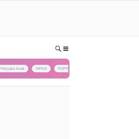
Penyakit Anak
MPASI
POPPAPA