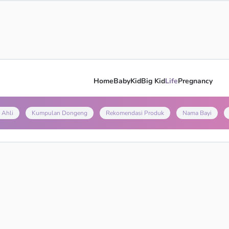
Home
Baby
Kid
Big Kid
Life
Pregnancy
 Ahli
Kumpulan Dongeng
Rekomendasi Produk
Nama Bayi