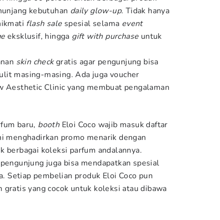
enunjang kebutuhan
daily glow-up
. Tidak hanya
nikmati
flash sale
spesial selama
event
ge
eksklusif, hingga
gift with purchase
untuk
yanan
skin check
gratis agar pengunjung bisa
lit masing-masing. Ada juga voucher
ow Aesthetic Clinic yang membuat pengalaman
rfum baru,
booth
Eloi Coco wajib masuk daftar
ni menghadirkan promo menarik dengan
k berbagai koleksi parfum andalannya.
 pengunjung juga bisa mendapatkan spesial
ja. Setiap pembelian produk Eloi Coco pun
 gratis yang cocok untuk koleksi atau dibawa