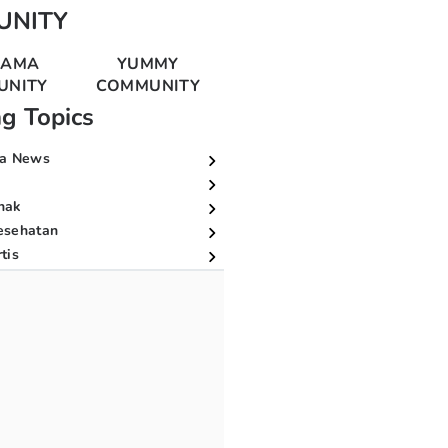
UNITY
MAMA
YUMMY
UNITY
COMMUNITY
ng Topics
a News
nak
esehatan
tis