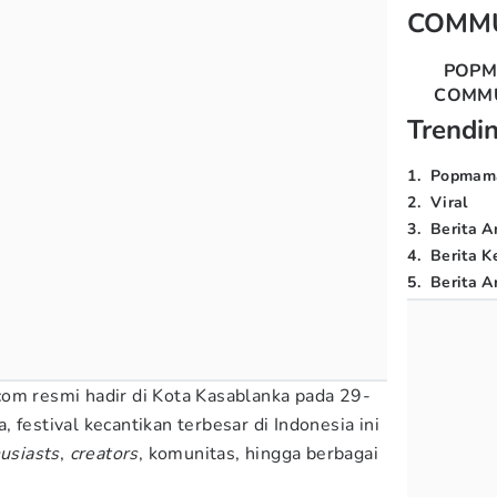
COMM
POP
COMM
Trendi
1
.
Popmam
2
.
Viral
3
.
Berita A
4
.
Berita K
5
.
Berita Ar
om resmi hadir di Kota Kasablanka pada 29-
 festival kecantikan terbesar di Indonesia ini
usiasts
,
creators
, komunitas, hingga berbagai