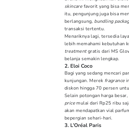
skincare
favorit yang bisa m
itu, pengunjung juga bisa me
berlangsung,
bundling packa
transaksi tertentu.
Menariknya lagi, tersedia la
lebih memahami kebutuhan ku
treatment
gratis dari MS Gl
belanja semakin lengkap.
2. Eloi Coco
Bagi yang sedang mencari pa
kunjungan. Merek
fragrance
i
diskon hingga 70 persen untu
Selain potongan harga besar,
price
mulai dari Rp25 ribu sa
akan mendapatkan vial parfum
bepergian sehari-hari.
3. L’Oréal Paris