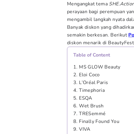
Mengangkat tema
SHE.Actio
perayaan bagi perempuan yan
mengambil langkah nyata dal
Banyak diskon yang dihadirk
semakin berkesan. Berikut
P
diskon menarik di BeautyFest
Table of Content
1. MS GLOW Beauty
2. Eloi Coco
3. L’Oréal Paris
4. Timephoria
5. ESQA
6. Wet Brush
7. TRESemmé
8. Finally Found You
9. VIVA