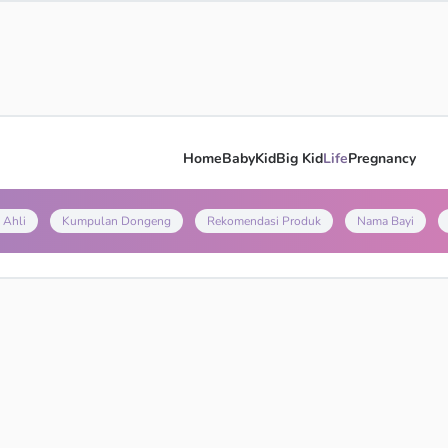
Home
Baby
Kid
Big Kid
Life
Pregnancy
 Ahli
Kumpulan Dongeng
Rekomendasi Produk
Nama Bayi