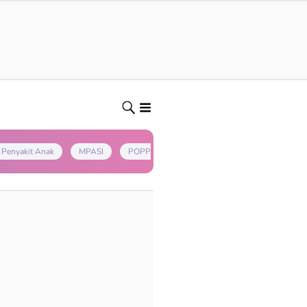
Penyakit Anak
MPASI
POPPAPA