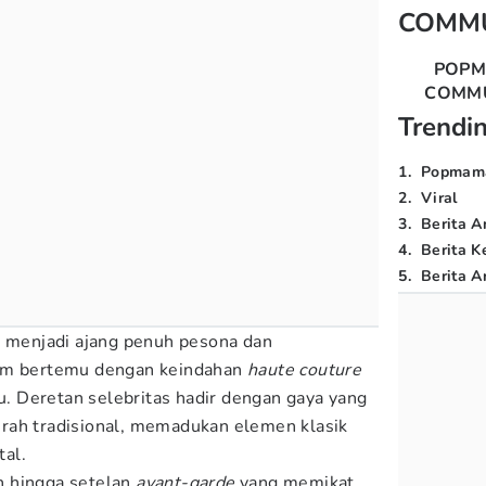
COMM
POP
COMM
Trendi
1
.
Popmam
2
.
Viral
3
.
Berita A
4
.
Berita K
5
.
Berita Ar
menjadi ajang penuh pesona dan
ilm bertemu dengan keindahan
haute couture
 Deretan selebritas hadir dengan gaya yang
rah tradisional, memadukan elemen klasik
tal.
h hingga setelan
avant-garde
yang memikat,