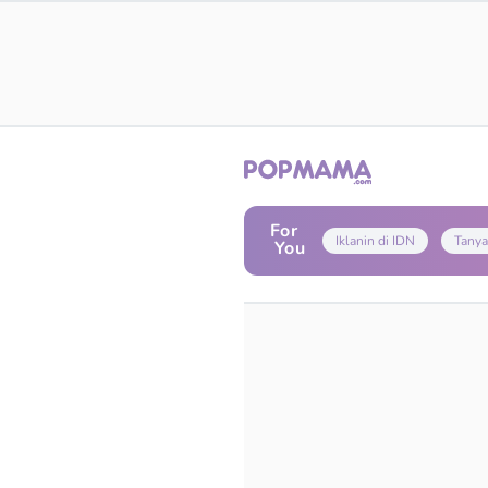
For
Iklanin di IDN
Tanya
You