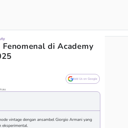
uty
n Fenomenal di Academy
025
Add Us on Google
om.au
mode vintage dengan ansambel Giorgio Armani yang
 eksperimental.