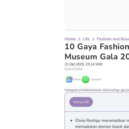
Home
Life
Fashion and Bea
10 Gaya Fashio
Museum Gala 2
21 Okt 2025, 23:14 WIB
Gracia Irene
News
Channel
Instagram.com/demimoore, oliviarodrigo, gq.c
Intinya Sih
Olivia Rodrigo menampilkan 
memadukan elemen klasik dan