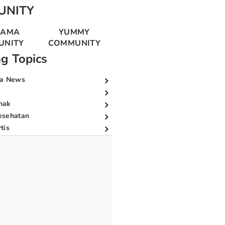
UNITY
MAMA
YUMMY
UNITY
COMMUNITY
ng Topics
a News
nak
esehatan
tis