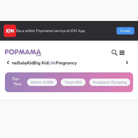
Baca artikel
Popmama
lainnya di IDN App
Install
Home
Baby
Kid
Big Kid
Life
Pregnancy
For
Iklanin di IDN
Tanya Ahli
Kumpulan Dongeng
You