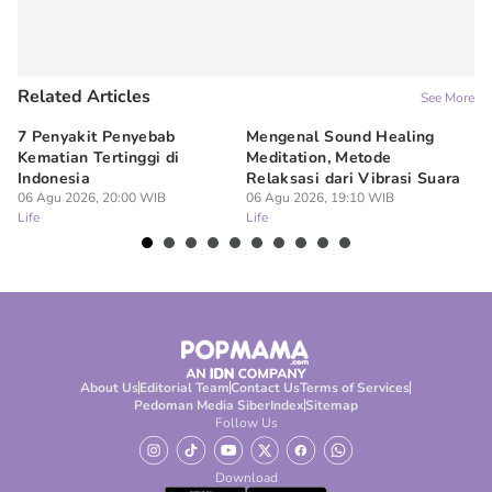
Related Articles
See More
7 Penyakit Penyebab
Mengenal Sound Healing
8 
Kematian Tertinggi di
Meditation, Metode
al
Indonesia
Relaksasi dari Vibrasi Suara
Bi
06 Agu 2026, 20:00 WIB
06 Agu 2026, 19:10 WIB
06
Life
Life
Lif
About Us
Editorial Team
Contact Us
Terms of Services
Pedoman Media Siber
Index
Sitemap
Follow Us
Download