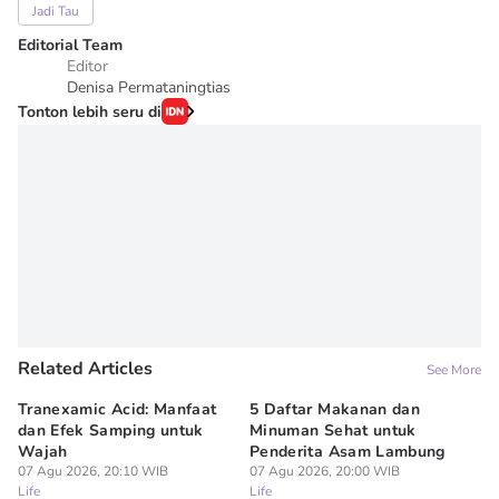
Jadi Tau
Editorial Team
Editor
Denisa Permataningtias
Tonton lebih seru di
Related Articles
See More
Tranexamic Acid: Manfaat
5 Daftar Makanan dan
Ap
dan Efek Samping untuk
Minuman Sehat untuk
5 
Wajah
Penderita Asam Lambung
07
Lif
07 Agu 2026, 20:10 WIB
07 Agu 2026, 20:00 WIB
Life
Life