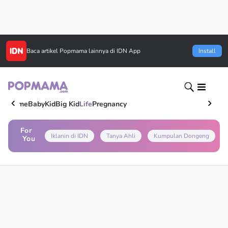
Baca artikel
Popmama
lainnya di IDN App
Install
Home
Baby
Kid
Big Kid
Life
Pregnancy
For
Iklanin di IDN
Tanya Ahli
Kumpulan Dongeng
You