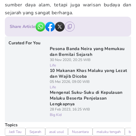
sumber daya alam, tetapi juga warisan budaya dan
sejarah yang sangat berharga.
Share Article
Curated For You
Pesona Banda Neira yang Memukau
dan Bernilai Sejarah
30 Nov 2020, 20:25 WIB
Life
10 Makanan Khas Maluku yang Lezat
dan Wajib Dicoba
05 Mei 2026, 09:00 WIB
Life
Mengenal Suku-Suku di Kepulauan
Maluku Beserta Penjelasan
Lengkapnya
28 Feb 2023, 16:25 WIB
Big Kid
Topics
Jadi Tau
Sejarah
asal usul
Nusantara
maluku tengah
band