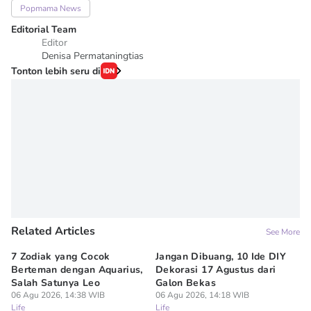
Popmama News
Editorial Team
Editor
Denisa Permataningtias
Tonton lebih seru di
Related Articles
See More
7 Zodiak yang Cocok
Jangan Dibuang, 10 Ide DIY
7 
Berteman dengan Aquarius,
Dekorasi 17 Agustus dari
Ti
Salah Satunya Leo
Galon Bekas
Bi
06 Agu 2026, 14:38 WIB
06 Agu 2026, 14:18 WIB
06
Life
Life
Lif