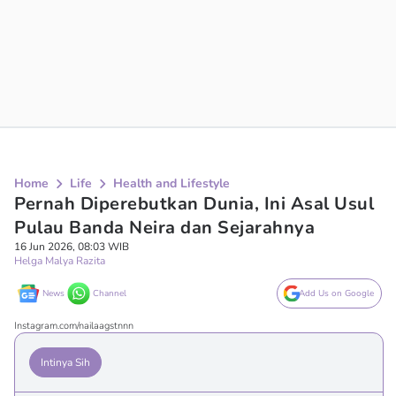
Home
Life
Health and Lifestyle
Pernah Diperebutkan Dunia, Ini Asal Usul
Pulau Banda Neira dan Sejarahnya
16 Jun 2026, 08:03 WIB
Helga Malya Razita
News
Channel
Add Us on Google
Instagram.com/nailaagstnnn
Intinya Sih