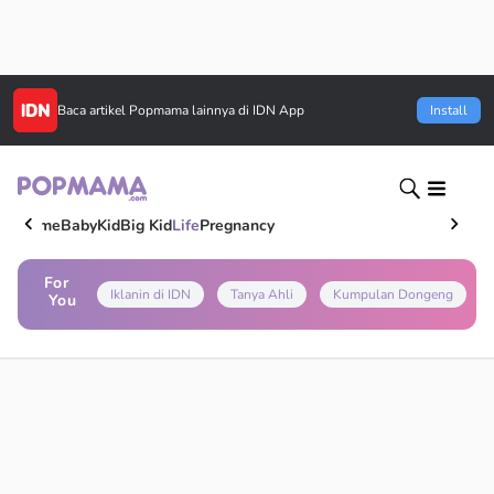
Baca artikel
Popmama
lainnya di IDN App
Install
Home
Baby
Kid
Big Kid
Life
Pregnancy
For
Iklanin di IDN
Tanya Ahli
Kumpulan Dongeng
You