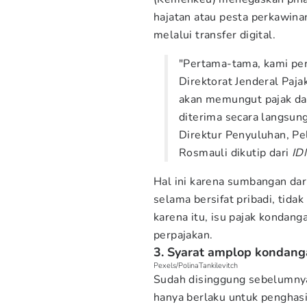
hajatan atau pesta perkawina
melalui transfer digital.
"Pertama-tama, kami per
Direktorat Jenderal Paj
akan memungut pajak dar
diterima secara langsung
Direktur Penyuluhan, P
Rosmauli dikutip dari
ID
Hal ini karena sumbangan dar
selama bersifat pribadi, tidak
karena itu, isu pajak kondang
perpajakan.
3. Syarat amplop kondangan
Pexels/PolinaTankilevitch
Sudah disinggung sebelumnya
hanya berlaku untuk penghas