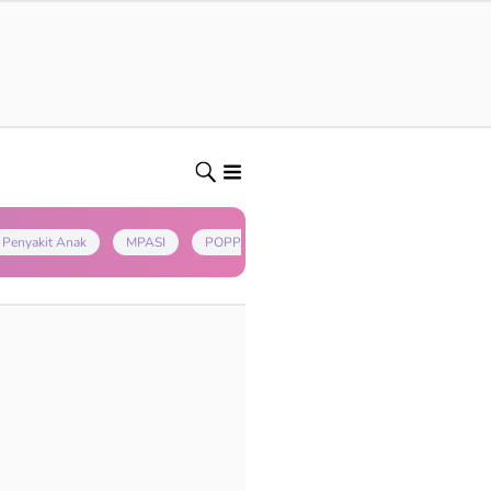
Penyakit Anak
MPASI
POPPAPA