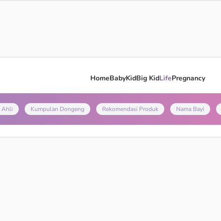
Home
Baby
Kid
Big Kid
Life
Pregnancy
 Ahli
Kumpulan Dongeng
Rekomendasi Produk
Nama Bayi