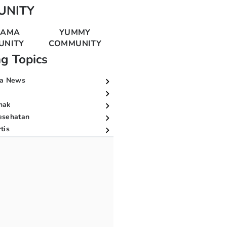
UNITY
MAMA
YUMMY
UNITY
COMMUNITY
ng Topics
a News
nak
esehatan
tis