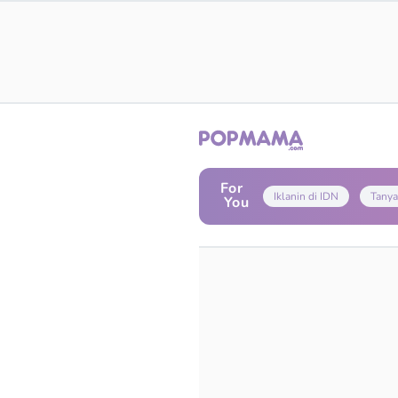
For
Iklanin di IDN
Tanya
You