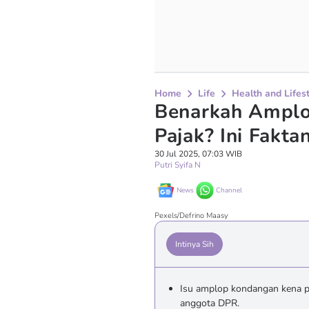
Home
Life
Health and Lifes
Benarkah Ampl
Pajak? Ini Fakta
30 Jul 2025, 07:03 WIB
Putri Syifa N
News
Channel
Pexels/Defrino Maasy
Intinya Sih
Isu amplop kondangan kena paj
anggota DPR.