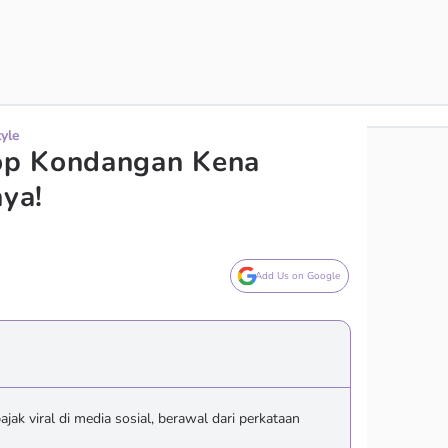
tyle
op Kondangan Kena
nya!
Add Us on Google
ak viral di media sosial, berawal dari perkataan