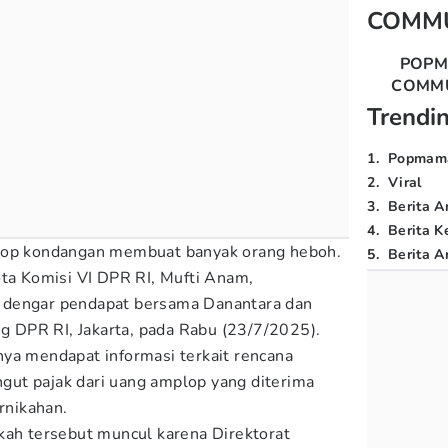
COMM
POP
COMM
Trendi
1
.
Popmam
2
.
Viral
3
.
Berita A
4
.
Berita K
op kondangan membuat banyak orang heboh.
5
.
Berita Ar
ota Komisi VI DPR RI, Mufti Anam,
 dengar pendapat bersama Danantara dan
DPR RI, Jakarta, pada Rabu (23/7/2025).
ya mendapat informasi terkait rencana
ut pajak dari uang amplop yang diterima
ernikahan.
kah tersebut muncul karena Direktorat