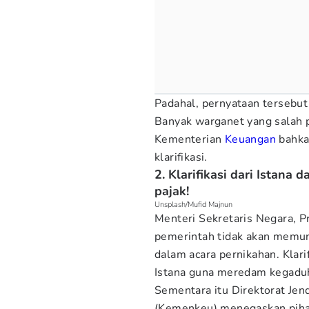
Padahal, pernyataan tersebut
Banyak warganet yang salah p
Kementerian
Keuangan
bahka
klarifikasi.
2. Klarifikasi dari Istana
pajak!
Unsplash/Mufid Majnun
Menteri Sekretaris Negara, 
pemerintah tidak akan memu
dalam acara pernikahan. Klari
Istana guna meredam kegaduha
Sementara itu Direktorat Jen
(Kemenkeu) menegaskan piha