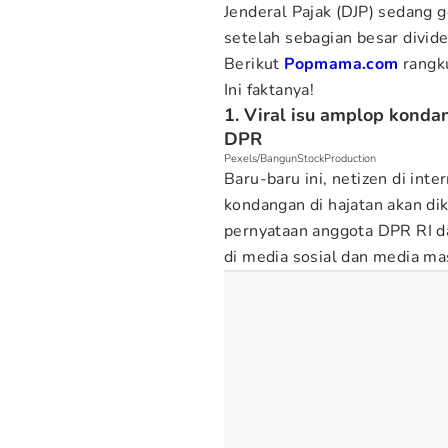
Jenderal Pajak (DJP) sedang
setelah sebagian besar divid
Berikut
Popmama.com
rangk
Ini faktanya!
1. Viral isu amplop konda
DPR
Pexels/BangunStockProduction
Baru-baru ini, netizen di in
kondangan di hajatan akan di
pernyataan anggota DPR RI da
di media sosial dan media ma