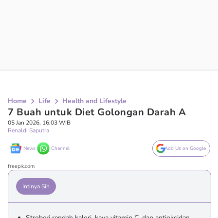
Home
Life
Health and Lifestyle
7 Buah untuk Diet Golongan Darah A
05 Jan 2026, 16:03 WIB
Renaldi Saputra
News
Channel
Add Us on Google
freepik.com
Intinya Sih
Stroberi rendah kalori, kaya vitamin C, dan antioksidan