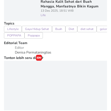
Rahasia Kulit Sehat dari Buah
Mangga, Manfaatnya Bikin Kagum
13 Des 2025, 18:51 WIB
Life
Topics
Lifestyle
Gaya Hidup Sehat
Buah
Diet
diet sehat
golonga
POPPAPA
Poppapa
Editorial Team
Editor
Denisa Permataningtias
Tonton lebih seru di