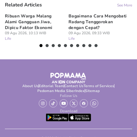
Related Articles
See More
Ribuan Warga Malang
Bagaimana Cara Mengobati
5 
Alami Gangguan Jiwa,
Radang Tenggorokan
Te
Dipicu Faktor Ekonomi
dengan Cepat?
09
Lif
09 Agu 2026, 10:13 WIB
09 Agu 2026, 09:33 WIB
Life
Life
About Us
Editorial Team
Contact Us
Terms of Services
Pedoman Media Siber
Index
Sitemap
Follow Us
Download