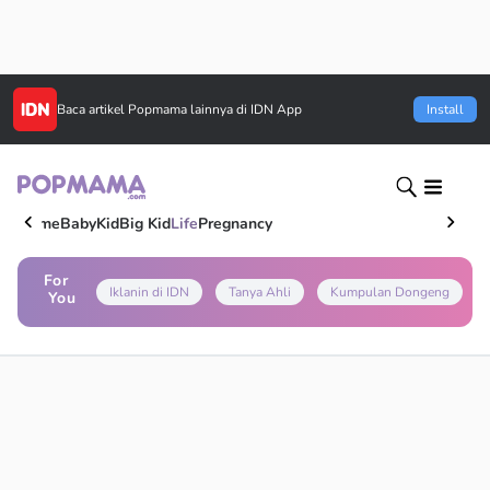
Baca artikel
Popmama
lainnya di IDN App
Install
Home
Baby
Kid
Big Kid
Life
Pregnancy
For
Iklanin di IDN
Tanya Ahli
Kumpulan Dongeng
You