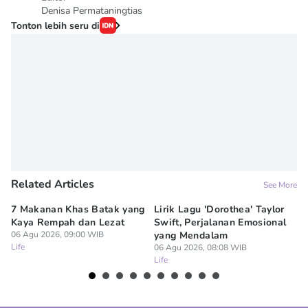
Denisa Permataningtias
Tonton lebih seru di
Related Articles
See More
7 Makanan Khas Batak yang
Lirik Lagu 'Dorothea' Taylor
5 
Kaya Rempah dan Lezat
Swift, Perjalanan Emosional
Ja
06 Agu 2026, 09:00 WIB
yang Mendalam
D
Life
06 Agu 2026, 08:08 WIB
06
Life
Lif