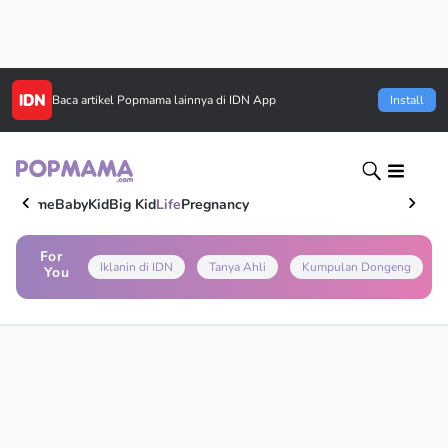
Baca artikel
Popmama
lainnya di IDN App
Install
Home
Baby
Kid
Big Kid
Life
Pregnancy
For
Iklanin di IDN
Tanya Ahli
Kumpulan Dongeng
You