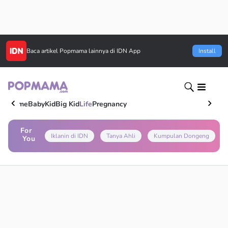
Baca artikel
Popmama
lainnya di IDN App
Install
Home
Baby
Kid
Big Kid
Life
Pregnancy
For
Iklanin di IDN
Tanya Ahli
Kumpulan Dongeng
You