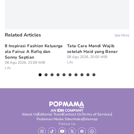
Related Articles
See More
8 Inspirasi Fashion Keluarga
Tata Cara Mandi Wajib
5 
ala Fairuz A Rafiq dan
setelah Haid yang Benar
Le
Sonny Septian
08 Agu 2026, 20:00 WIB
s
Life
08 Agu 2026, 23:09 WIB
08
Life
Lif
About Us
Editorial Team
Contact Us
Terms of Services
Pedoman Media Siber
Index
Sitemap
Follow Us