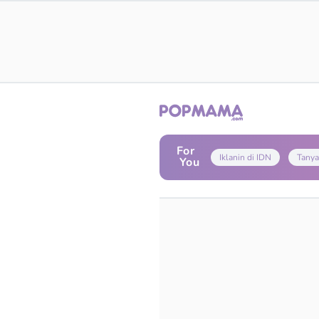
For
Iklanin di IDN
Tanya
You