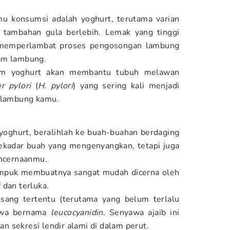
amu konsumsi adalah yoghurt, terutama varian
 tambahan gula berlebih. Lemak yang tinggi
 memperlambat proses pengosongan lambung
am lambung.
lam yoghurt akan membantu tubuh melawan
r pylori
(
H. pylori
) yang sering kali menjadi
i lambung kamu.
yoghurt, beralihlah ke buah-buahan berdaging
sekadar buah yang mengenyangkan, tetapi juga
encernaanmu.
empuk membuatnya sangat mudah dicerna oleh
 dan terluka.
pisang tertentu (terutama yang belum terlalu
awa bernama
leucocyanidin
. Senyawa ajaib ini
 sekresi lendir alami di dalam perut.