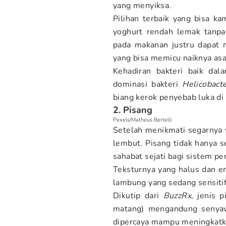
yang menyiksa.
Pilihan terbaik yang bisa k
yoghurt rendah lemak tanpa
pada makanan justru dapat
yang bisa memicu naiknya as
Kehadiran bakteri baik da
dominasi bakteri
Helicobacte
biang kerok penyebab luka d
2. Pisang
Pexels/Matheus Bertelli
Setelah menikmati segarnya 
lembut. Pisang tidak hanya 
sahabat sejati bagi sistem p
Teksturnya yang halus dan 
lambung yang sedang sensitif
Dikutip dari
BuzzRx
, jenis 
matang) mengandung seny
dipercaya mampu meningkatkan