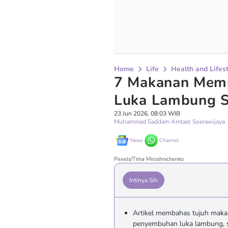
Home
Life
Health and Lifes
7 Makanan Mem
Luka Lambung S
23 Jun 2026, 08:03 WIB
Muhammad Saddam Amtael Soerawijaya
News
Channel
Pexels/Tima Miroshnichenko
Intinya Sih
Artikel membahas tujuh mak
penyembuhan luka lambung, sep