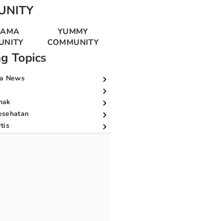
UNITY
MAMA
YUMMY
UNITY
COMMUNITY
ng Topics
a News
nak
esehatan
tis