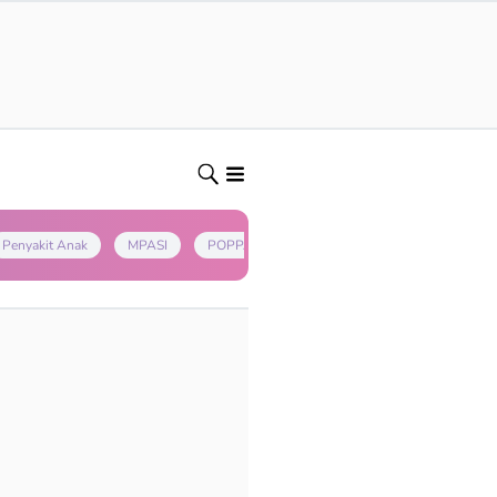
Penyakit Anak
MPASI
POPPAPA