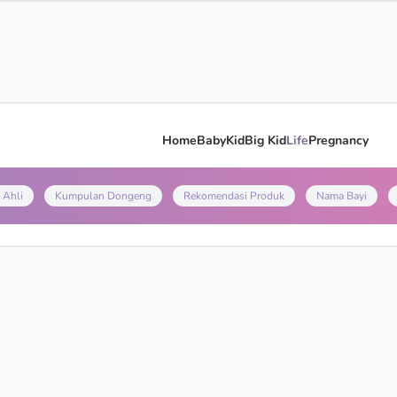
Home
Baby
Kid
Big Kid
Life
Pregnancy
 Ahli
Kumpulan Dongeng
Rekomendasi Produk
Nama Bayi