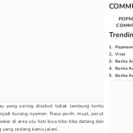
COMM
POP
COMM
Trendi
1
.
Popmam
2
.
Viral
3
.
Berita A
4
.
Berita K
5
.
Berita Ar
u yang sering disebut tukak lambung tentu
njadi kurang nyaman. Rasa perih, mual, perut
kar di area ulu hati bisa tiba-tiba datang dan
g yang sedang kamu jalani.