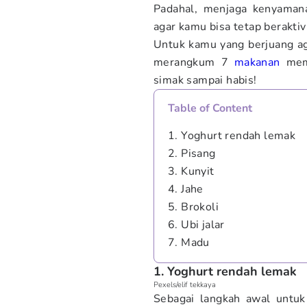
Padahal, menjaga kenyama
agar kamu bisa tetap berakti
Untuk kamu yang berjuang ag
merangkum 7
makanan
memp
simak sampai habis!
Table of Content
1. Yoghurt rendah lemak
2. Pisang
3. Kunyit
4. Jahe
5. Brokoli
6. Ubi jalar
7. Madu
1. Yoghurt rendah lemak
Pexels/elif tekkaya
Sebagai langkah awal untuk