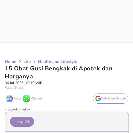
Home
Life
Health and Lifestyle
15 Obat Gusi Bengkak di Apotek dan
Harganya
06 Jul 2026, 19:10 WIB
Faela Shafa
News
Channel
Add Us on Google
Freepik/karlyukav
Intinya Sih