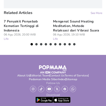
Related Articles
See More
7 Penyakit Penyebab
Mengenal Sound Healing
8 
Kematian Tertinggi di
Meditation, Metode
al
Indonesia
Relaksasi dari Vibrasi Suara
Bi
06 Agu 2026, 20:00 WIB
06 Agu 2026, 19:10 WIB
06
Life
Life
Lif
About Us
Editorial Team
Contact Us
Terms of Services
Pedoman Media Siber
Index
Sitemap
Follow Us
Download