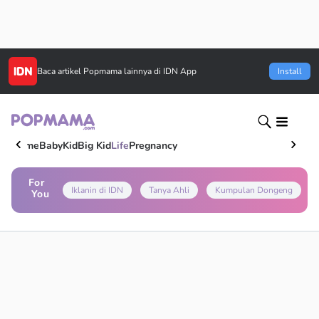
Baca artikel
Popmama
lainnya di IDN App
Install
Home
Baby
Kid
Big Kid
Life
Pregnancy
For
Iklanin di IDN
Tanya Ahli
Kumpulan Dongeng
You