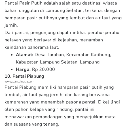
Pantai Pasir Putih adalah salah satu destinasi wisata
bahari unggulan di Lampung Selatan, terkenal dengan
hamparan pasir putihnya yang lembut dan air laut yang
jernih.
Dari pantai, pengunjung dapat melihat perahu-perahu
nelayan yang berlayar di kejauhan, menambah
keindahan panorama laut.
Alamat:
Desa Tarahan, Kecamatan Katibung,
Kabupaten Lampung Selatan, Lampung
Harga:
Rp 20.000
10. Pantai Piabung
www.pantainesia.com
Pantai Piabung memiliki hamparan pasir putih yang
lembut, air laut yang jernih, dan karang berwarna
kemerahan yang menambah pesona pantai. Dikelilingi
oleh pohon kelapa yang rindang, pantai ini
menawarkan pemandangan yang menyejukkan mata
dan suasana yang tenang.