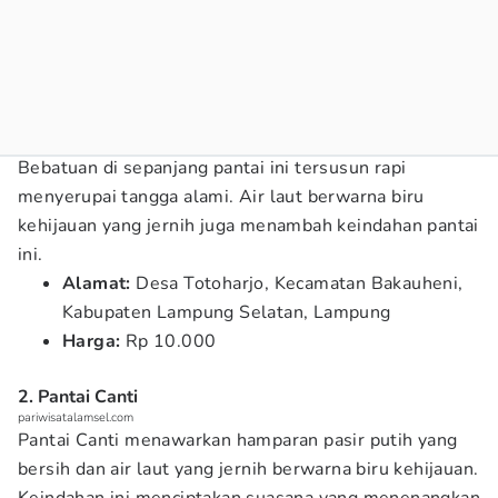
Bebatuan di sepanjang pantai ini tersusun rapi
menyerupai tangga alami. Air laut berwarna biru
kehijauan yang jernih juga menambah keindahan pantai
ini.
Alamat:
Desa Totoharjo, Kecamatan Bakauheni,
Kabupaten Lampung Selatan, Lampung
Harga:
Rp 10.000
2. Pantai Canti
pariwisatalamsel.com
Pantai Canti menawarkan hamparan pasir putih yang
bersih dan air laut yang jernih berwarna biru kehijauan.