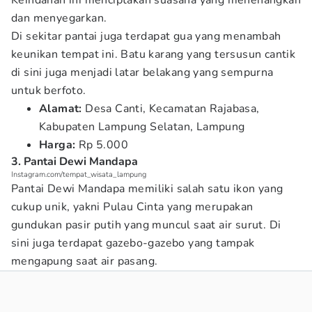
Keindahan ini menciptakan suasana yang menenangkan
dan menyegarkan.
Di sekitar pantai juga terdapat gua yang menambah
keunikan tempat ini. Batu karang yang tersusun cantik
di sini juga menjadi latar belakang yang sempurna
untuk berfoto.
Alamat:
Desa Canti, Kecamatan Rajabasa,
Kabupaten Lampung Selatan, Lampung
Harga:
Rp 5.000
3. Pantai Dewi Mandapa
Instagram.com/tempat_wisata_lampung
Pantai Dewi Mandapa memiliki salah satu ikon yang
cukup unik, yakni Pulau Cinta yang merupakan
gundukan pasir putih yang muncul saat air surut. Di
sini juga terdapat gazebo-gazebo yang tampak
mengapung saat air pasang.