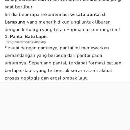
saat berlibur.
Ini dia beberapa rekomendasi
wisata pantai di
Lampung
yang menarik dikunjungi untuk liburan
dengan keluarga yang telah Popmama.com rangkum!
1. Pantai Batu Lapis
Instagram.com/pikniklampung
Sesuai dengan namanya, pantai ini menawarkan
pemandangan yang berbeda dari pantai pada
umumnya. Sepanjang pantai, terdapat formasi batuan
berlapis-lapis yang terbentuk secara alami akibat
proses geologis dan erosi ombak laut.