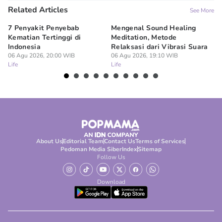
Related Articles
See More
7 Penyakit Penyebab
Mengenal Sound Healing
8 
Kematian Tertinggi di
Meditation, Metode
al
Indonesia
Relaksasi dari Vibrasi Suara
Bi
06 Agu 2026, 20:00 WIB
06 Agu 2026, 19:10 WIB
06
Life
Life
Lif
About Us
Editorial Team
Contact Us
Terms of Services
Pedoman Media Siber
Index
Sitemap
Follow Us
Download