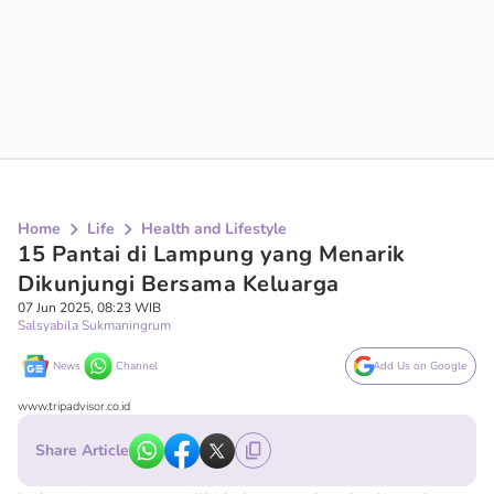
Home
Life
Health and Lifestyle
15 Pantai di Lampung yang Menarik
Dikunjungi Bersama Keluarga
07 Jun 2025, 08:23 WIB
Salsyabila Sukmaningrum
News
Channel
Add Us on Google
www.tripadvisor.co.id
Share Article