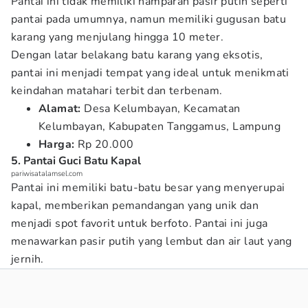
Pantai ini tidak memiliki hamparan pasir putih seperti
pantai pada umumnya, namun memiliki gugusan batu
karang yang menjulang hingga 10 meter.
Dengan latar belakang batu karang yang eksotis,
pantai ini menjadi tempat yang ideal untuk menikmati
keindahan matahari terbit dan terbenam.
Alamat:
Desa Kelumbayan, Kecamatan
Kelumbayan, Kabupaten Tanggamus, Lampung
Harga:
Rp 20.000
5. Pantai Guci Batu Kapal
pariwisatalamsel.com
Pantai ini memiliki batu-batu besar yang menyerupai
kapal, memberikan pemandangan yang unik dan
menjadi spot favorit untuk berfoto. Pantai ini juga
menawarkan pasir putih yang lembut dan air laut yang
jernih.