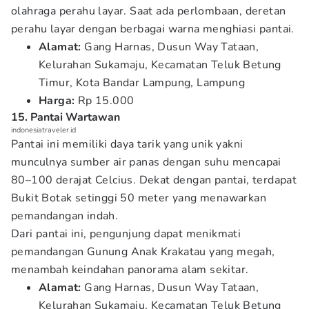
olahraga perahu layar. Saat ada perlombaan, deretan
perahu layar dengan berbagai warna menghiasi pantai.
Alamat:
Gang Harnas, Dusun Way Tataan,
Kelurahan Sukamaju, Kecamatan Teluk Betung
Timur, Kota Bandar Lampung, Lampung
Harga:
Rp 15.000
15. Pantai Wartawan
indonesiatraveler.id
Pantai ini memiliki daya tarik yang unik yakni
munculnya sumber air panas dengan suhu mencapai
80–100 derajat Celcius. Dekat dengan pantai, terdapat
Bukit Botak setinggi 50 meter yang menawarkan
pemandangan indah.
Dari pantai ini, pengunjung dapat menikmati
pemandangan Gunung Anak Krakatau yang megah,
menambah keindahan panorama alam sekitar.
Alamat:
Gang Harnas, Dusun Way Tataan,
Kelurahan Sukamaju, Kecamatan Teluk Betung