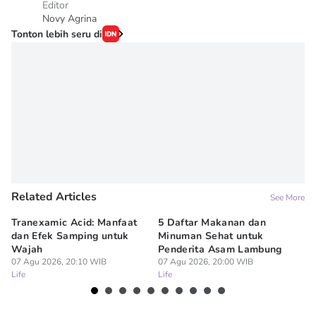
Editor
Novy Agrina
Tonton lebih seru di
Related Articles
See More
Tranexamic Acid: Manfaat
5 Daftar Makanan dan
Ap
dan Efek Samping untuk
Minuman Sehat untuk
5 
Wajah
Penderita Asam Lambung
07
Lif
07 Agu 2026, 20:10 WIB
07 Agu 2026, 20:00 WIB
Life
Life