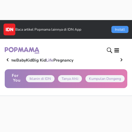
Baca artikel
Popmama
lainnya di IDN App
Install
Home
Baby
Kid
Big Kid
Life
Pregnancy
For
Iklanin di IDN
Tanya Ahli
Kumpulan Dongeng
You