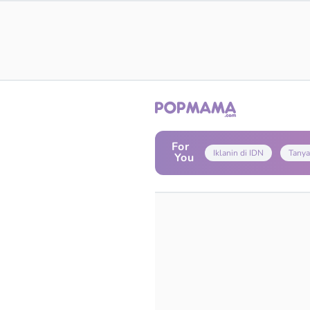
For
Iklanin di IDN
Tanya
You