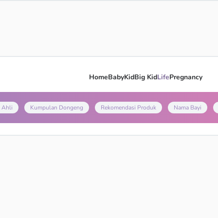
Home
Baby
Kid
Big Kid
Life
Pregnancy
 Ahli
Kumpulan Dongeng
Rekomendasi Produk
Nama Bayi