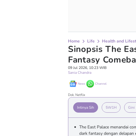
Home
Life
Health and Lifes
Sinopsis The Eas
Fantasy Comeba
09 Jul 2026, 10:23 WIB
Sania Chandra
News
Channel
Dok. Netflix
Intinya Sih
5W1H
Gini
The East Palace menandai c
dark fantasy dengan delapan e