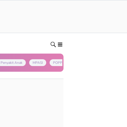
Penyakit Anak
MPASI
POPPAPA