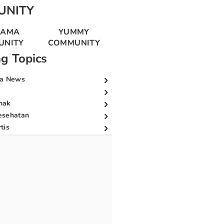
UNITY
MAMA
YUMMY
UNITY
COMMUNITY
ng Topics
a News
nak
esehatan
tis