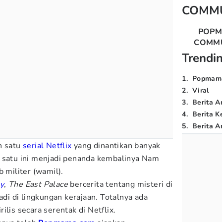
COMM
POP
COMM
Trendi
1
.
Popmam
2
.
Viral
3
.
Berita A
4
.
Berita K
5
.
Berita Ar
h satu
serial Netflix
yang dinantikan banyak
a satu ini menjadi penanda kembalinya Nam
b militer (wamil).
sy
,
The East Palace
bercerita tentang misteri di
adi di lingkungan kerajaan. Totalnya ada
ilis secara serentak di Netflix.