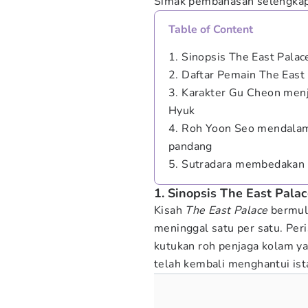
Simak pembahasan selengkap
Table of Content
1. Sinopsis The East Palac
2. Daftar Pemain The East
3. Karakter Gu Cheon menj
Hyuk
4. Roh Yoon Seo mendalami
pandang
5. Sutradara membedakan d
1. Sinopsis The East Pala
Kisah
The East Palace
bermula
meninggal satu per satu. Pe
kutukan roh penjaga kolam ya
telah kembali menghantui is