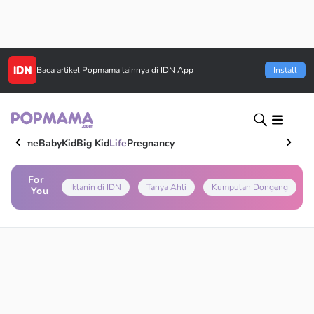
Baca artikel
Popmama
lainnya di IDN App
Install
Home
Baby
Kid
Big Kid
Life
Pregnancy
For
Iklanin di IDN
Tanya Ahli
Kumpulan Dongeng
You