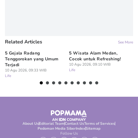
Related Articles
See More
5 Gejala Radang
5 Wisata Alam Medan,
7 
Tenggorokan yang Umum
Cocok untuk Refreshing!
Pa
Terjadi
10 Agu 2026, 09:10 WIB
Te
Life
10 Agu 2026, 09:33 WIB
10
Life
Lif
About Us
Editorial Team
Contact Us
Terms of Services
Pedoman Media Siber
Index
Sitemap
Follow Us