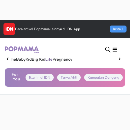
Baca artikel
Popmama
lainnya di IDN App
Install
Home
Baby
Kid
Big Kid
Life
Pregnancy
For
Iklanin di IDN
Tanya Ahli
Kumpulan Dongeng
You