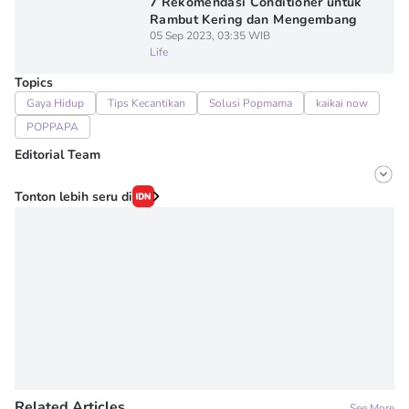
7 Rekomendasi Conditioner untuk
Rambut Kering dan Mengembang
05 Sep 2023, 03:35 WIB
Life
Topics
Gaya Hidup
Tips Kecantikan
Solusi Popmama
kaikai now
POPPAPA
Editorial Team
Editor
Tonton lebih seru di
Onic Metheany
Editor
Denisa Permataningtias
Related Articles
See More