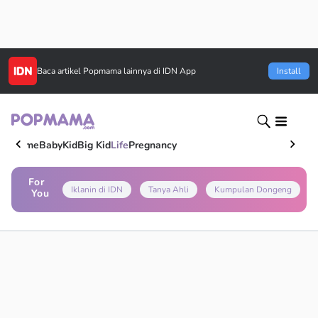
Baca artikel
Popmama
lainnya di IDN App
Install
Home
Baby
Kid
Big Kid
Life
Pregnancy
For
Iklanin di IDN
Tanya Ahli
Kumpulan Dongeng
You