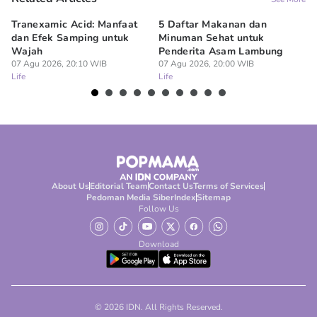
Tranexamic Acid: Manfaat
5 Daftar Makanan dan
Ap
dan Efek Samping untuk
Minuman Sehat untuk
5 
Wajah
Penderita Asam Lambung
07
Lif
07 Agu 2026, 20:10 WIB
07 Agu 2026, 20:00 WIB
Life
Life
About Us
Editorial Team
Contact Us
Terms of Services
Pedoman Media Siber
Index
Sitemap
Follow Us
Download
© 2026 IDN. All Rights Reserved.