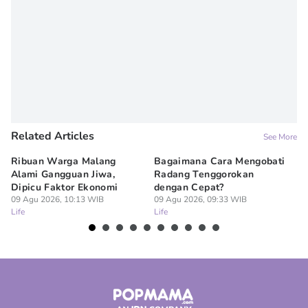
Editor
Denisa Permataningtias
Related Articles
See More
Ribuan Warga Malang
Bagaimana Cara Mengobati
5 
Alami Gangguan Jiwa,
Radang Tenggorokan
Te
Dipicu Faktor Ekonomi
dengan Cepat?
09
Lif
09 Agu 2026, 10:13 WIB
09 Agu 2026, 09:33 WIB
Life
Life