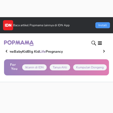
Baca artikel
Popmama
lainnya di IDN App
Install
Home
Baby
Kid
Big Kid
Life
Pregnancy
For
Iklanin di IDN
Tanya Ahli
Kumpulan Dongeng
You