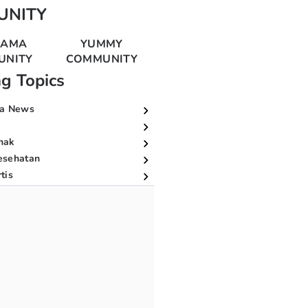
UNITY
MAMA
YUMMY
UNITY
COMMUNITY
ng Topics
a News
nak
esehatan
tis