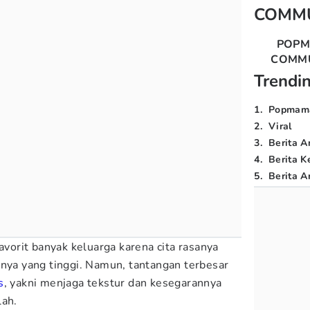
COMM
POP
COMM
Trendi
1
.
Popmam
2
.
Viral
3
.
Berita A
4
.
Berita K
5
.
Berita Ar
avorit banyak keluarga karena cita rasanya
inya yang tinggi. Namun, tantangan terbesar
s
, yakni menjaga tekstur dan kesegarannya
lah.