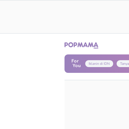
For
Iklanin di IDN
Tanya
You