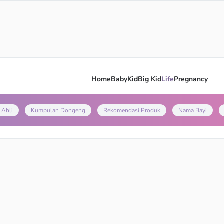
Home
Baby
Kid
Big Kid
Life
Pregnancy
 Ahli
Kumpulan Dongeng
Rekomendasi Produk
Nama Bayi