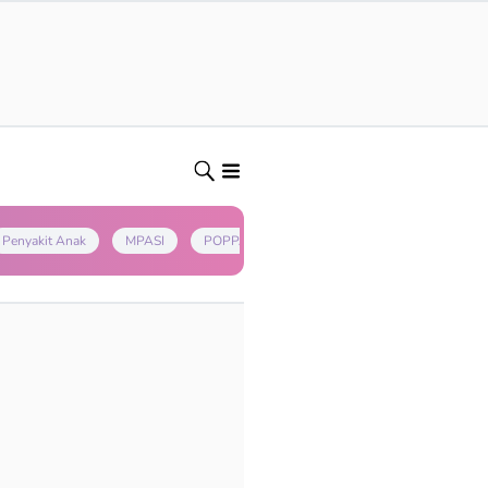
Penyakit Anak
MPASI
POPPAPA