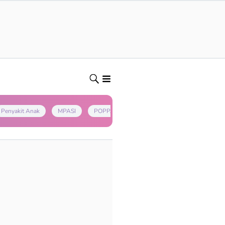
Penyakit Anak
MPASI
POPPAPA