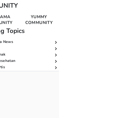
UNITY
MAMA
YUMMY
UNITY
COMMUNITY
ng Topics
a News
nak
esehatan
tis