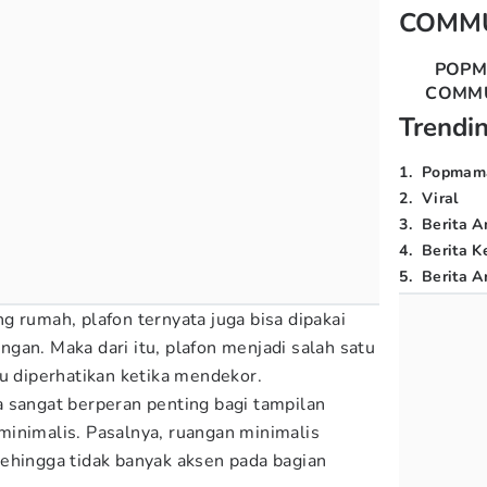
COMM
POP
COMM
Trendi
1
.
Popmam
2
.
Viral
3
.
Berita A
4
.
Berita K
5
.
Berita Ar
g rumah, plafon ternyata juga bisa dipakai
gan. Maka dari itu, plafon menjadi salah satu
lu diperhatikan ketika mendekor.
 sangat berperan penting bagi tampilan
inimalis. Pasalnya, ruangan minimalis
ehingga tidak banyak aksen pada bagian