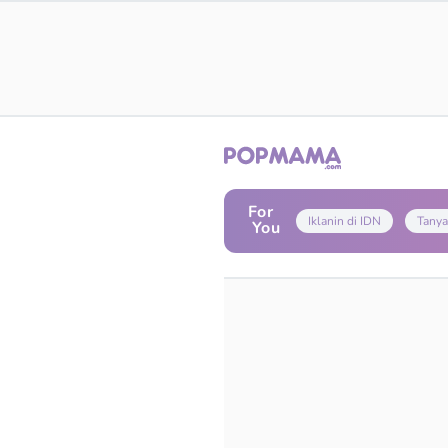
For
Iklanin di IDN
Tanya
You