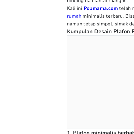
dinding dan lantai ruangan.
Kali ini
Popmama.com
telah 
rumah
minimalis terbaru. Bisa
namun tetap simpel, simak de
Kumpulan Desain Plafon 
1. Plafon minimalis berba