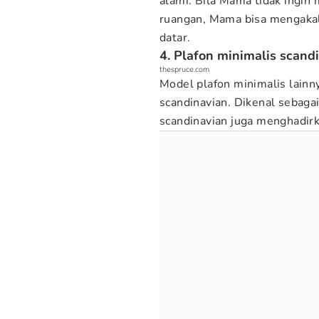
alami. Bila Mama tidak ingin
ruangan, Mama bisa mengak
datar.
4. Plafon minimalis scand
thespruce.com
Model plafon minimalis lainny
scandinavian. Dikenal sebagai
scandinavian juga menghadir