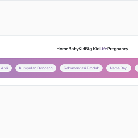
Home
Baby
Kid
Big Kid
Life
Pregnancy
 Ahli
Kumpulan Dongeng
Rekomendasi Produk
Nama Bayi