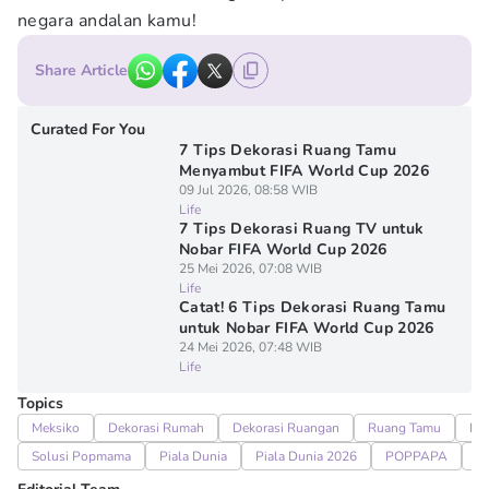
negara andalan kamu!
Share Article
Curated For You
7 Tips Dekorasi Ruang Tamu
Menyambut FIFA World Cup 2026
09 Jul 2026, 08:58 WIB
Life
7 Tips Dekorasi Ruang TV untuk
Nobar FIFA World Cup 2026
25 Mei 2026, 07:08 WIB
Life
Catat! 6 Tips Dekorasi Ruang Tamu
untuk Nobar FIFA World Cup 2026
24 Mei 2026, 07:48 WIB
Life
Topics
Meksiko
Dekorasi Rumah
Dekorasi Ruangan
Ruang Tamu
FI
Solusi Popmama
Piala Dunia
Piala Dunia 2026
POPPAPA
P