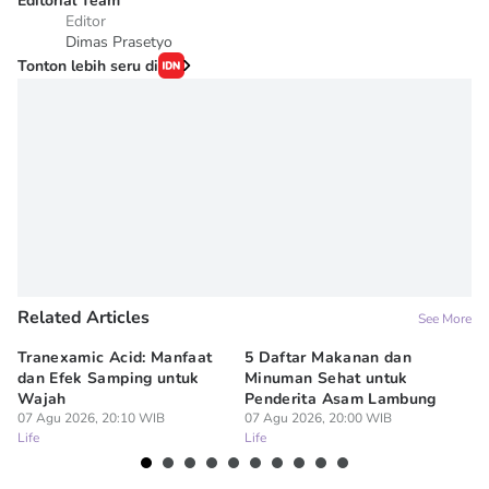
Editorial Team
Editor
Dimas Prasetyo
Tonton lebih seru di
Related Articles
See More
Tranexamic Acid: Manfaat
5 Daftar Makanan dan
Ap
dan Efek Samping untuk
Minuman Sehat untuk
5 
Wajah
Penderita Asam Lambung
07
Lif
07 Agu 2026, 20:10 WIB
07 Agu 2026, 20:00 WIB
Life
Life