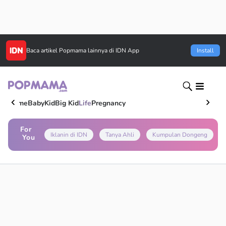
Baca artikel
Popmama
lainnya di IDN App
Install
Home
Baby
Kid
Big Kid
Life
Pregnancy
For
Iklanin di IDN
Tanya Ahli
Kumpulan Dongeng
You