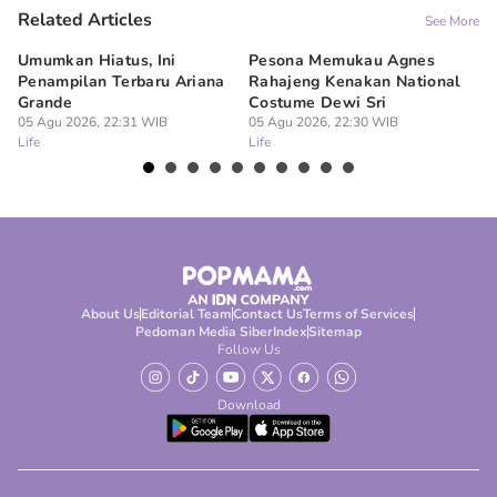
Related Articles
See More
Umumkan Hiatus, Ini
Pesona Memukau Agnes
7 
Penampilan Terbaru Ariana
Rahajeng Kenakan National
K
Grande
Costume Dewi Sri
Pu
05 Agu 2026, 22:31 WIB
05 Agu 2026, 22:30 WIB
05
Life
Life
Lif
About Us
Editorial Team
Contact Us
Terms of Services
Pedoman Media Siber
Index
Sitemap
Follow Us
Download