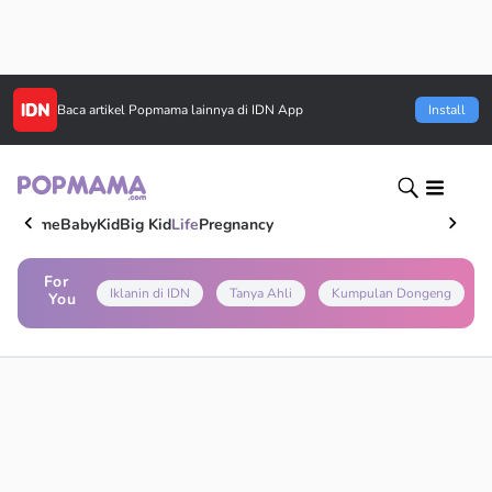
Baca artikel
Popmama
lainnya di IDN App
Install
Home
Baby
Kid
Big Kid
Life
Pregnancy
For
Iklanin di IDN
Tanya Ahli
Kumpulan Dongeng
You