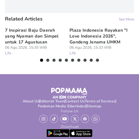
Related Articles
See More
7 Inspirasi Baju Daerah
Plaza Indonesia Rayakan "I
7 
yang Nyaman dan Simpel
Love Indonesia 2026",
un
untuk 17 Agustusan
Gandeng Jenama UMKM
06
Lif
06 Agu 2026, 15:35 WIB
06 Agu 2026, 15:33 WIB
Life
Life
About Us
Editorial Team
Contact Us
Terms of Services
Pedoman Media Siber
Index
Sitemap
Follow Us
Download