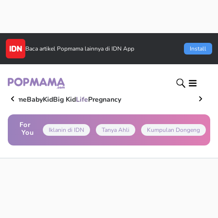
Baca artikel
Popmama
lainnya di IDN App
Install
Home
Baby
Kid
Big Kid
Life
Pregnancy
For
Iklanin di IDN
Tanya Ahli
Kumpulan Dongeng
You