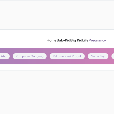
Home
Baby
Kid
Big Kid
Life
Pregnancy
 Ahli
Kumpulan Dongeng
Rekomendasi Produk
Nama Bayi