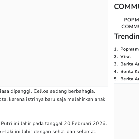
COMM
POP
COMM
Trendi
1
.
Popmam
2
.
Viral
3
.
Berita A
4
.
Berita K
5
.
Berita Ar
iasa dipanggil Cellos sedang berbahagia.
a, karena istrinya baru saja melahirkan anak
Putri ini lahir pada tanggal 20 Februari 2026.
i-laki ini lahir dengan sehat dan selamat.