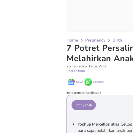
Home
Pregnancy
Birth
7 Potret Persalin
Melahirkan Ana
26 Feb 2026, 19:57 WIB
Faela Shafa
News
Channel
instagram.com/celloszxz
Intinya Sih
Yoshua Marcellos alias Cellos 
baru saja melahirkan anak pe