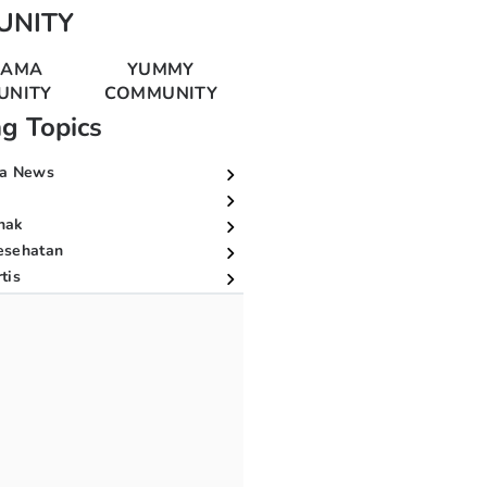
UNITY
MAMA
YUMMY
UNITY
COMMUNITY
ng Topics
a News
nak
esehatan
tis