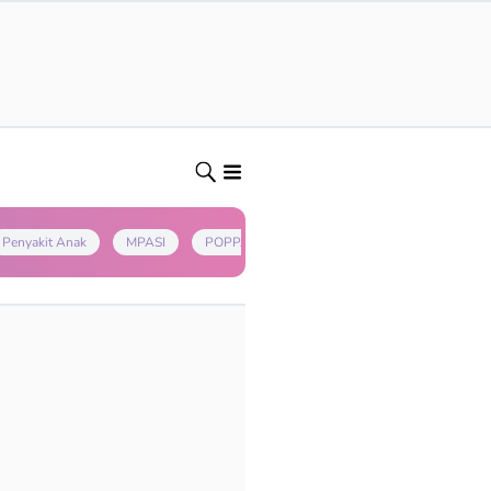
Penyakit Anak
MPASI
POPPAPA