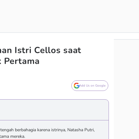
an Istri Cellos saat
k Pertama
Add Us on Google
tengah berbahagia karena istrinya, Natasha Putri,
rtama mereka.