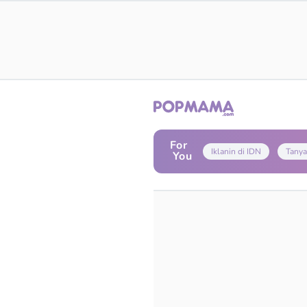
For
Iklanin di IDN
Tanya
You