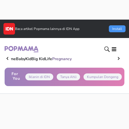
Baca artikel
Popmama
lainnya di IDN App
Install
Home
Baby
Kid
Big Kid
Life
Pregnancy
For
Iklanin di IDN
Tanya Ahli
Kumpulan Dongeng
You