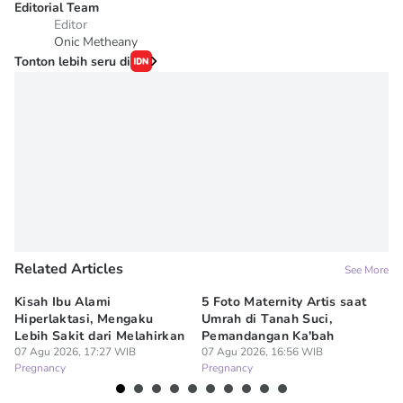
Editorial Team
Editor
Onic Metheany
Tonton lebih seru di
Related Articles
See More
Kisah Ibu Alami
5 Foto Maternity Artis saat
Ir
Hiperlaktasi, Mengaku
Umrah di Tanah Suci,
Pe
Lebih Sakit dari Melahirkan
Pemandangan Ka'bah
de
07 Agu 2026, 17:27 WIB
07 Agu 2026, 16:56 WIB
07
Pregnancy
Pregnancy
Pr