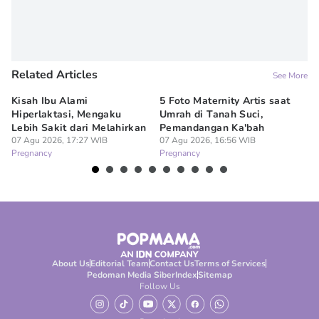
Related Articles
See More
Kisah Ibu Alami
5 Foto Maternity Artis saat
Ir
Hiperlaktasi, Mengaku
Umrah di Tanah Suci,
Pe
Lebih Sakit dari Melahirkan
Pemandangan Ka'bah
de
07 Agu 2026, 17:27 WIB
07 Agu 2026, 16:56 WIB
07
Pregnancy
Pregnancy
Pr
About Us
Editorial Team
Contact Us
Terms of Services
Pedoman Media Siber
Index
Sitemap
Follow Us