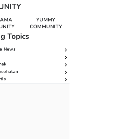
UNITY
MAMA
YUMMY
UNITY
COMMUNITY
ng Topics
a News
nak
esehatan
tis