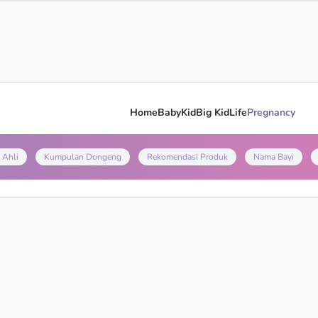
Home
Baby
Kid
Big Kid
Life
Pregnancy
 Ahli
Kumpulan Dongeng
Rekomendasi Produk
Nama Bayi