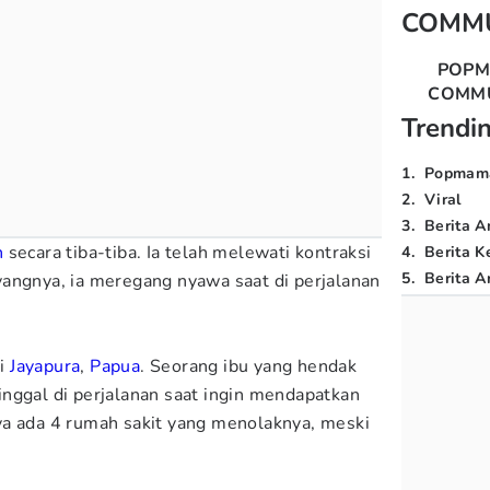
COMM
POP
COMM
Trendi
1
.
Popmam
2
.
Viral
3
.
Berita A
n
secara tiba-tiba. Ia telah melewati kontraksi
4
.
Berita K
5
.
Berita Ar
angnya, ia meregang nyawa saat di perjalanan
.
ri
Jayapura
,
Papua
. Seorang ibu yang hendak
nggal di perjalanan saat ingin mendapatkan
ya ada 4 rumah sakit yang menolaknya, meski