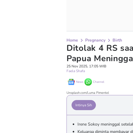
Home
Pregnancy
Birth
Ditolak 4 RS saa
Papua Meninggal
25 Nov 2025, 17:05 WIB
Faela Shafa
News
Channel
Unsplash.com/Luma Pimentel
Intinya Sih
Irene Sokoy meninggal setela
Keluarga diminta membayar d