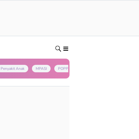
Penyakit Anak
MPASI
POPPAPA