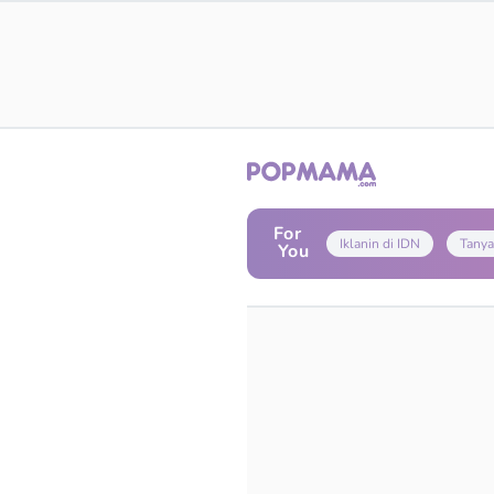
For
Iklanin di IDN
Tanya
You