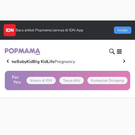
Baca artikel
Popmama
lainnya di IDN App
Install
Home
Baby
Kid
Big Kid
Life
Pregnancy
For
Iklanin di IDN
Tanya Ahli
Kumpulan Dongeng
You