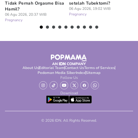
Tidak Pernah Orgasme Bisa
setelah Tubektomi?
Se
Hamil?
06 Agu 2026, 19:02 WIB
La
Pregnancy
06 Agu 2026, 20:37 WIB
06
Pregnancy
Pr
About Us
Editorial Team
Contact Us
Terms of Services
Pedoman Media Siber
Index
Sitemap
Follow Us
Download
© 2026 IDN. All Rights Reserved.