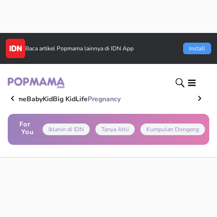
Baca artikel
Popmama
lainnya di IDN App
Install
Home
Baby
Kid
Big Kid
Life
Pregnancy
For
Iklanin di IDN
Tanya Ahli
Kumpulan Dongeng
You