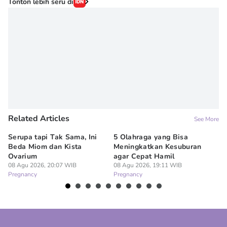
Tonton lebih seru di
Related Articles
See More
Serupa tapi Tak Sama, Ini
5 Olahraga yang Bisa
6
Beda Miom dan Kista
Meningkatkan Kesuburan
Vi
Ovarium
agar Cepat Hamil
M
08 Agu 2026, 20:07 WIB
08 Agu 2026, 19:11 WIB
08
Pregnancy
Pregnancy
Pr