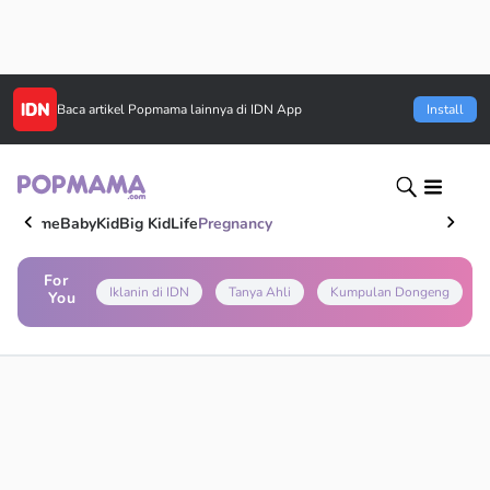
Baca artikel
Popmama
lainnya di IDN App
Install
Home
Baby
Kid
Big Kid
Life
Pregnancy
For
Iklanin di IDN
Tanya Ahli
Kumpulan Dongeng
You