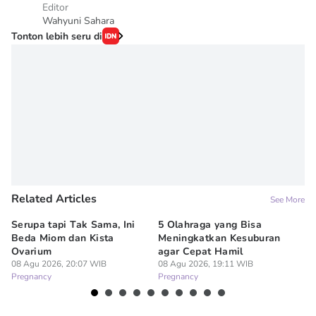
Editor
Wahyuni Sahara
Tonton lebih seru di
Related Articles
See More
Serupa tapi Tak Sama, Ini
5 Olahraga yang Bisa
6
Beda Miom dan Kista
Meningkatkan Kesuburan
Vi
Ovarium
agar Cepat Hamil
M
08 Agu 2026, 20:07 WIB
08 Agu 2026, 19:11 WIB
08
Pregnancy
Pregnancy
Pr