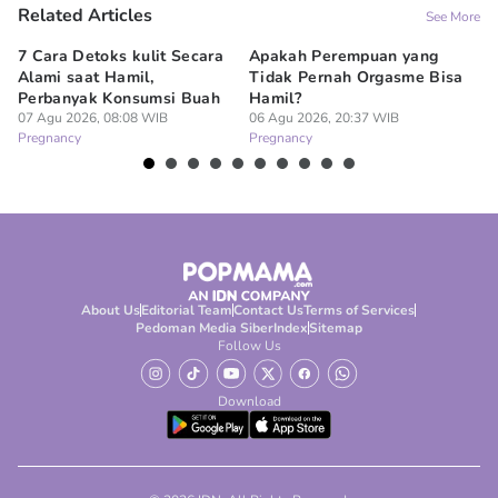
Related Articles
See More
7 Cara Detoks kulit Secara
Apakah Perempuan yang
Ap
Alami saat Hamil,
Tidak Pernah Orgasme Bisa
se
Perbanyak Konsumsi Buah
Hamil?
06
Pr
07 Agu 2026, 08:08 WIB
06 Agu 2026, 20:37 WIB
Pregnancy
Pregnancy
About Us
Editorial Team
Contact Us
Terms of Services
Pedoman Media Siber
Index
Sitemap
Follow Us
Download