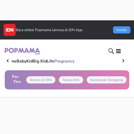
Baca artikel
Popmama
lainnya di IDN App
Install
Home
Baby
Kid
Big Kid
Life
Pregnancy
For
Iklanin di IDN
Tanya Ahli
Kumpulan Dongeng
You