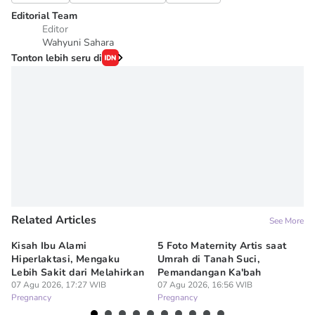
Editorial Team
Editor
Wahyuni Sahara
Tonton lebih seru di
Related Articles
See More
Kisah Ibu Alami
5 Foto Maternity Artis saat
Ir
Hiperlaktasi, Mengaku
Umrah di Tanah Suci,
Pe
Lebih Sakit dari Melahirkan
Pemandangan Ka'bah
de
07 Agu 2026, 17:27 WIB
07 Agu 2026, 16:56 WIB
07
Pregnancy
Pregnancy
Pr