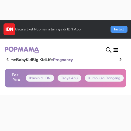
Baca artikel
Popmama
lainnya di IDN App
Install
Home
Baby
Kid
Big Kid
Life
Pregnancy
For
Iklanin di IDN
Tanya Ahli
Kumpulan Dongeng
You