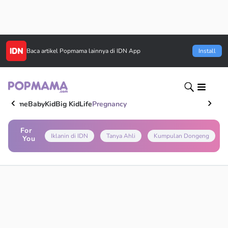
Baca artikel
Popmama
lainnya di IDN App
Install
Home
Baby
Kid
Big Kid
Life
Pregnancy
For
Iklanin di IDN
Tanya Ahli
Kumpulan Dongeng
You