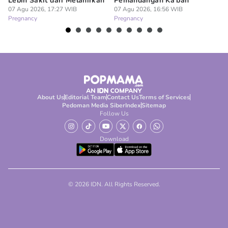
Lebih Sakit dari Melahirkan
Pemandangan Ka'bah
de
07 Agu 2026, 17:27 WIB
07 Agu 2026, 16:56 WIB
07
Pregnancy
Pregnancy
Pr
About Us
Editorial Team
Contact Us
Terms of Services
Pedoman Media Siber
Index
Sitemap
Follow Us
Download
© 2026 IDN. All Rights Reserved.