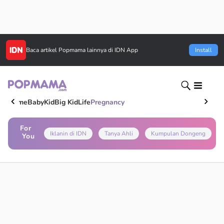
Baca artikel
Popmama
lainnya di IDN App
Install
Home
Baby
Kid
Big Kid
Life
Pregnancy
For
Iklanin di IDN
Tanya Ahli
Kumpulan Dongeng
You