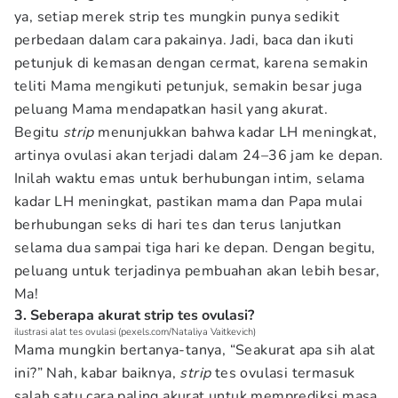
ya, setiap merek strip tes mungkin punya sedikit
perbedaan dalam cara pakainya. Jadi, baca dan ikuti
petunjuk di kemasan dengan cermat, karena semakin
teliti Mama mengikuti petunjuk, semakin besar juga
peluang Mama mendapatkan hasil yang akurat.
Begitu
strip
menunjukkan bahwa kadar LH meningkat,
artinya ovulasi akan terjadi dalam 24–36 jam ke depan.
Inilah waktu emas untuk berhubungan intim, selama
kadar LH meningkat, pastikan mama dan Papa mulai
berhubungan seks di hari tes dan terus lanjutkan
selama dua sampai tiga hari ke depan. Dengan begitu,
peluang untuk terjadinya pembuahan akan lebih besar,
Ma!
3. Seberapa akurat strip tes ovulasi?
ilustrasi alat tes ovulasi (pexels.com/Nataliya Vaitkevich)
Mama mungkin bertanya-tanya, “Seakurat apa sih alat
ini?” Nah, kabar baiknya,
strip
tes ovulasi termasuk
salah satu cara paling akurat untuk memprediksi masa