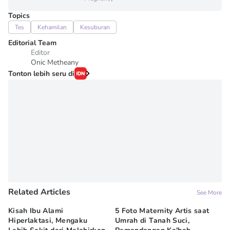
Topics
Tes
Kehamilan
Kesuburan
Editorial Team
Editor
Onic Metheany
Tonton lebih seru di
Related Articles
See More
Kisah Ibu Alami
5 Foto Maternity Artis saat
Ir
Hiperlaktasi, Mengaku
Umrah di Tanah Suci,
Pe