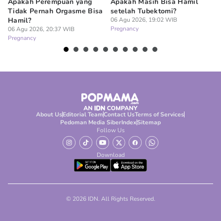
Apakah Perempuan yang
Apakah Masih Bisa Hamil
Do
Tidak Pernah Orgasme Bisa
setelah Tubektomi?
Se
Hamil?
06 Agu 2026, 19:02 WIB
La
Pregnancy
06 Agu 2026, 20:37 WIB
06
Pregnancy
Pr
About Us
Editorial Team
Contact Us
Terms of Services
Pedoman Media Siber
Index
Sitemap
Follow Us
Download
© 2026 IDN. All Rights Reserved.