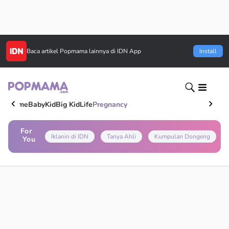
Baca artikel
Popmama
lainnya di IDN App
Install
Home
Baby
Kid
Big Kid
Life
Pregnancy
For
Iklanin di IDN
Tanya Ahli
Kumpulan Dongeng
You