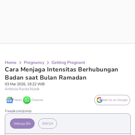
Home
Pregnancy
Getting Pregnant
Cara Menjaga Intensitas Berhubungan
Badan saat Bulan Ramadan
03 Mar 2026, 19:22 WIB
Antonia Rucita Nurak
News
Channel
Add Us on Google
Freepik.com/jcomp
Intinya Sih
5W1H