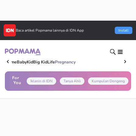
Baca artikel
Popmama
lainnya di IDN App
Install
Home
Baby
Kid
Big Kid
Life
Pregnancy
For
Iklanin di IDN
Tanya Ahli
Kumpulan Dongeng
You