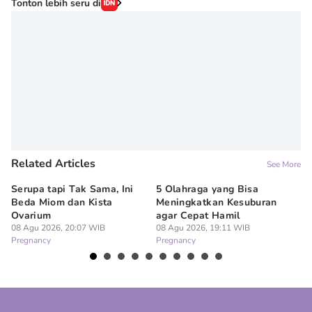
Tonton lebih seru di
Related Articles
See More
Serupa tapi Tak Sama, Ini
5 Olahraga yang Bisa
6
Beda Miom dan Kista
Meningkatkan Kesuburan
Vi
Ovarium
agar Cepat Hamil
M
08 Agu 2026, 20:07 WIB
08 Agu 2026, 19:11 WIB
08
Pregnancy
Pregnancy
Pr