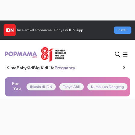
Baca artikel
Popmama
lainnya di IDN App
Install
Home
Baby
Kid
Big Kid
Life
Pregnancy
For
Iklanin di IDN
Tanya Ahli
Kumpulan Dongeng
You