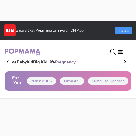
Baca artikel
Popmama
lainnya di IDN App
Install
Home
Baby
Kid
Big Kid
Life
Pregnancy
For
Iklanin di IDN
Tanya Ahli
Kumpulan Dongeng
You