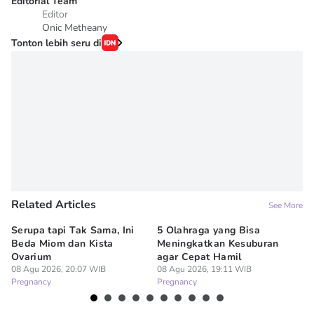
Editorial Team
Editor
Onic Metheany
Tonton lebih seru di
Related Articles
See More
Serupa tapi Tak Sama, Ini
5 Olahraga yang Bisa
6
Beda Miom dan Kista
Meningkatkan Kesuburan
Vi
Ovarium
agar Cepat Hamil
M
08 Agu 2026, 20:07 WIB
08 Agu 2026, 19:11 WIB
08
Pregnancy
Pregnancy
Pr