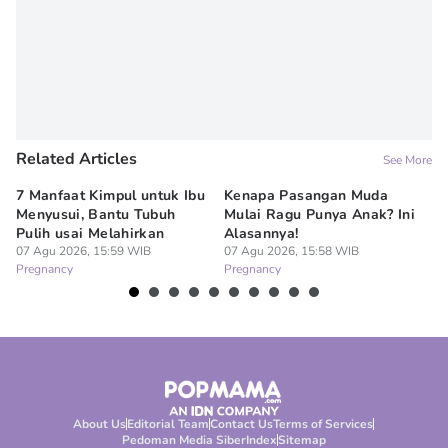
Related Articles
See More
7 Manfaat Kimpul untuk Ibu
Kenapa Pasangan Muda
Bo
Menyusui, Bantu Tubuh
Mulai Ragu Punya Anak? Ini
On
Pulih usai Melahirkan
Alasannya!
As
07 Agu 2026, 15:59 WIB
07 Agu 2026, 15:58 WIB
07
Pregnancy
Pregnancy
Pr
About Us
Editorial Team
Contact Us
Terms of Services
Pedoman Media Siber
Index
Sitemap