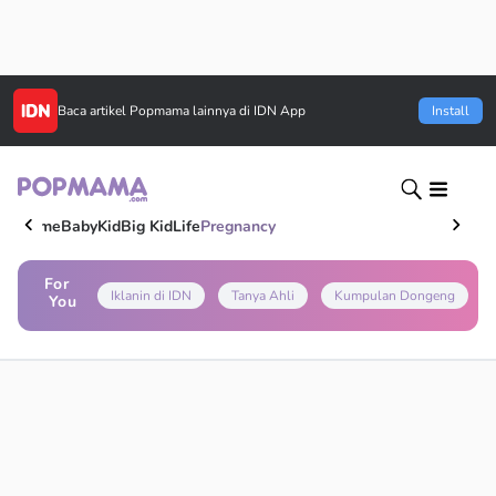
Baca artikel
Popmama
lainnya di IDN App
Install
Home
Baby
Kid
Big Kid
Life
Pregnancy
For
Iklanin di IDN
Tanya Ahli
Kumpulan Dongeng
You