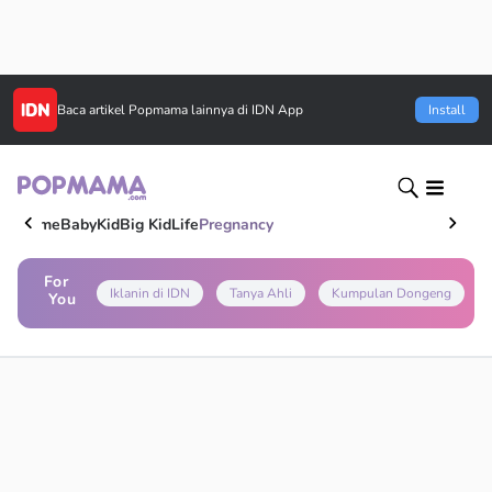
Baca artikel
Popmama
lainnya di IDN App
Install
Home
Baby
Kid
Big Kid
Life
Pregnancy
For
Iklanin di IDN
Tanya Ahli
Kumpulan Dongeng
You