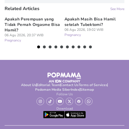
Related Articles
See More
Apakah Perempuan yang
Apakah Masih Bisa Hamil
Do
Tidak Pernah Orgasme Bisa
setelah Tubektomi?
Se
Hamil?
06 Agu 2026, 19:02 WIB
La
Pregnancy
06 Agu 2026, 20:37 WIB
06
Pregnancy
Pr
About Us
Editorial Team
Contact Us
Terms of Services
Pedoman Media Siber
Index
Sitemap
Follow Us
Download