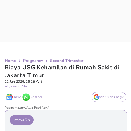
Home
Pregnancy
Second Trimester
Biaya USG Kehamilan di Rumah Sakit di
Jakarta Timur
11 Jun 2026, 16:15 WIB
Alya Putri Abi
News
Channel
Add Us on Google
Popmama.com/Alya Putri Abi/AI
Intinya Sih