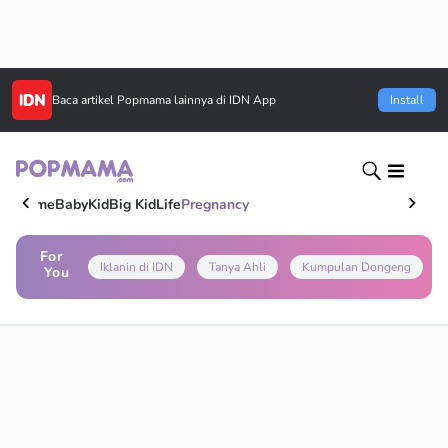
Baca artikel
Popmama
lainnya di IDN App
Install
Home
Baby
Kid
Big Kid
Life
Pregnancy
For
Iklanin di IDN
Tanya Ahli
Kumpulan Dongeng
You