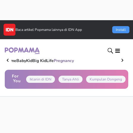
Baca artikel
Popmama
lainnya di IDN App
Install
Home
Baby
Kid
Big Kid
Life
Pregnancy
For
Iklanin di IDN
Tanya Ahli
Kumpulan Dongeng
You