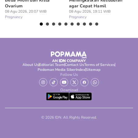
Beda Miom dan Kista
Meningkatkan Kesuburan
Vi
Ovarium
agar Cepat Hamil
M
08 Agu 2026, 20:07 WIB
08 Agu 2026, 19:11 WIB
08
Pregnancy
Pregnancy
Pr
About Us
Editorial Team
Contact Us
Terms of Services
Pedoman Media Siber
Index
Sitemap
Follow Us
Download
© 2026 IDN. All Rights Reserved.