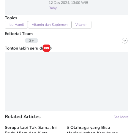
12 Des 2024, 13:00 WIB
Baby
Topics
Ibu Hamil
Vitamin dan Suplemen
Vitamin
Editorial Team
3+
Editor
Tonton lebih seru di
Irma ediarti mardiyah
Editor
Erick Akbar
Editor
Wahyuni Sahara
Related Articles
See More
Serupa tapi Tak Sama, Ini
5 Olahraga yang Bisa
6