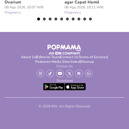
Ovarium
agar Cepat Hamil
M
08 Agu 2026, 20:07 WIB
08 Agu 2026, 19:11 WIB
08
Pregnancy
Pregnancy
Pr
About Us
Editorial Team
Contact Us
Terms of Services
Pedoman Media Siber
Index
Sitemap
Follow Us
Download
© 2026 IDN. All Rights Reserved.