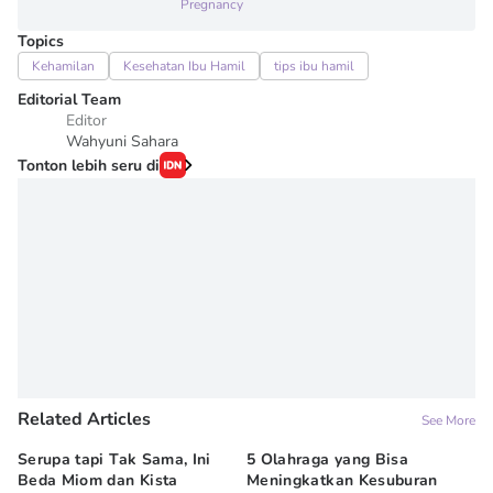
Pregnancy
Topics
Kehamilan
Kesehatan Ibu Hamil
tips ibu hamil
Editorial Team
Editor
Wahyuni Sahara
Tonton lebih seru di
Related Articles
See More
Serupa tapi Tak Sama, Ini
5 Olahraga yang Bisa
6
Beda Miom dan Kista
Meningkatkan Kesuburan
Vi