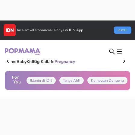
Baca artikel
Popmama
lainnya di IDN App
Install
Home
Baby
Kid
Big Kid
Life
Pregnancy
For
Iklanin di IDN
Tanya Ahli
Kumpulan Dongeng
You