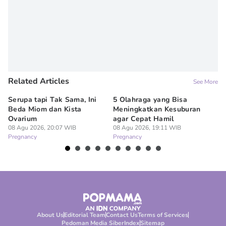
Related Articles
See More
Serupa tapi Tak Sama, Ini
5 Olahraga yang Bisa
6
Beda Miom dan Kista
Meningkatkan Kesuburan
Vi
Ovarium
agar Cepat Hamil
M
08 Agu 2026, 20:07 WIB
08 Agu 2026, 19:11 WIB
08
Pregnancy
Pregnancy
Pr
About Us
Editorial Team
Contact Us
Terms of Services
Pedoman Media Siber
Index
Sitemap