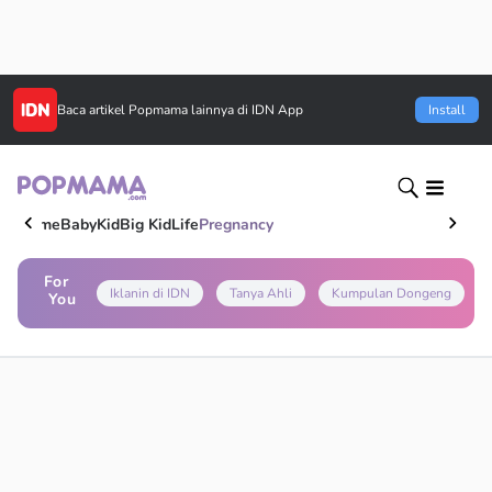
Baca artikel
Popmama
lainnya di IDN App
Install
Home
Baby
Kid
Big Kid
Life
Pregnancy
For
Iklanin di IDN
Tanya Ahli
Kumpulan Dongeng
You