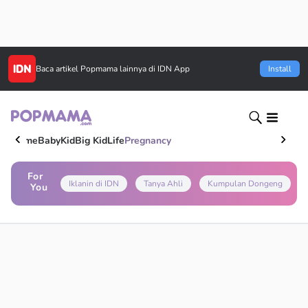
Baca artikel
Popmama
lainnya di IDN App
Install
Home
Baby
Kid
Big Kid
Life
Pregnancy
For
Iklanin di IDN
Tanya Ahli
Kumpulan Dongeng
You