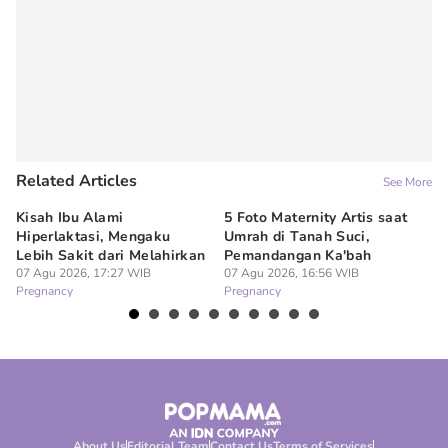
Related Articles
See More
Kisah Ibu Alami
5 Foto Maternity Artis saat
Ir
Hiperlaktasi, Mengaku
Umrah di Tanah Suci,
Pe
Lebih Sakit dari Melahirkan
Pemandangan Ka'bah
de
07 Agu 2026, 17:27 WIB
07 Agu 2026, 16:56 WIB
07
Pregnancy
Pregnancy
Pr
About Us
Editorial Team
Contact Us
Terms of Services