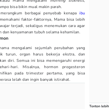
 kalau Mama mengalami
morning sickness
,
mpo bisa bikin mual makin parah.
merangkum berbagai penyebab kenapa
ibu
emahami faktor-faktornya, Mama bisa lebih
 wajar terjadi, sekaligus menemukan cara agar
an dan kenyamanan tubuh selama kehamilan.
rmon
mama mengalami sejumlah perubahan yang
k turun, organ harus bekerja ekstra, dan
kan diri. Semua ini bisa memengaruhi energi
ari-hari. Misalnya, hormon progesteron
nifikan pada trimester pertama, yang bisa
asa lelah dan ingin banyak istirahat.
Tonton lebih