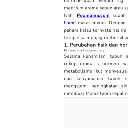
berubah-ubah. Belum lagi
mencium aroma sabun atau sa
Nah,
Popmama.com
sudah 
hamil
malas mandi. Dengan m
paham kalau ternyata hal ini
tetap bisa menjaga kebersih
1. Perubahan fisik dan ho
Pinterest.com/modernnursery
Selama kehamilan, tubuh 
cukup dramatis hormon nai
metabolisme ikut menyesuai
dan kenyamanan tubuh seh
mengalami peningkatan sig
membuat Mama lebih cepat mer