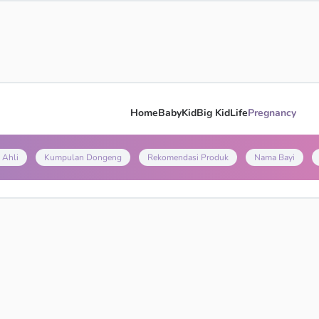
Home
Baby
Kid
Big Kid
Life
Pregnancy
 Ahli
Kumpulan Dongeng
Rekomendasi Produk
Nama Bayi