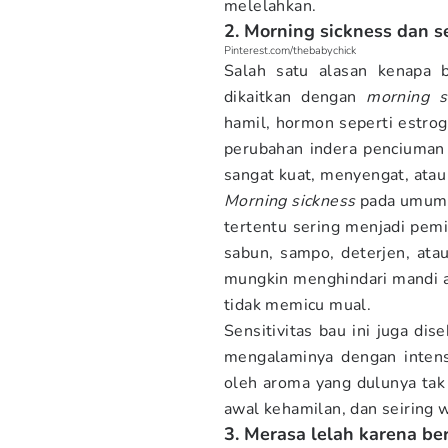
melelahkan.
2. Morning sickness dan se
Pinterest.com/thebabychick
Salah satu alasan kenapa 
dikaitkan dengan
morning s
hamil, hormon seperti estrog
perubahan indera penciuman 
sangat kuat, menyengat, atau
Morning sickness
pada umumn
tertentu sering menjadi pemi
sabun, sampo, deterjen, at
mungkin menghindari mandi 
tidak memicu mual.
Sensitivitas bau ini juga dis
mengalaminya dengan inten
oleh aroma yang dulunya tak 
awal kehamilan, dan seiring 
3. Merasa lelah karena b