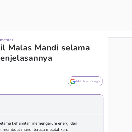
imester
il Malas Mandi selama
Penjelasannya
Add Us on Google
selama kehamilan memengaruhi energi dan
i, membuat mandi terasa melelahkan.