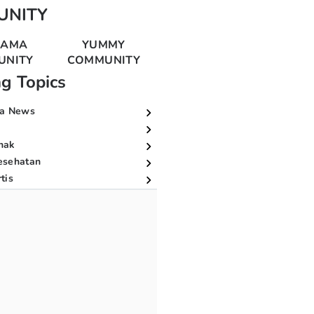
UNITY
MAMA
YUMMY
UNITY
COMMUNITY
ng Topics
a News
nak
esehatan
tis