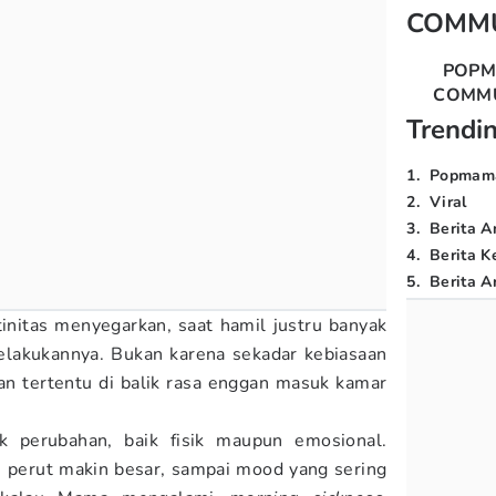
COMM
POP
COMM
Trendi
1
.
Popmam
2
.
Viral
3
.
Berita A
4
.
Berita K
5
.
Berita Ar
tinitas menyegarkan, saat hamil justru banyak
akukannya. Bukan karena sekadar kebiasaan
an tertentu di balik rasa enggan masuk kamar
perubahan, baik fisik maupun emosional.
, perut makin besar, sampai mood yang sering