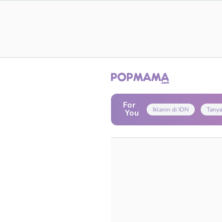
For
Iklanin di IDN
Tanya
You