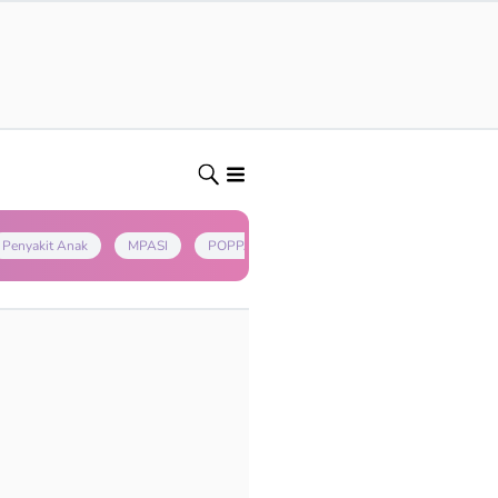
Penyakit Anak
MPASI
POPPAPA